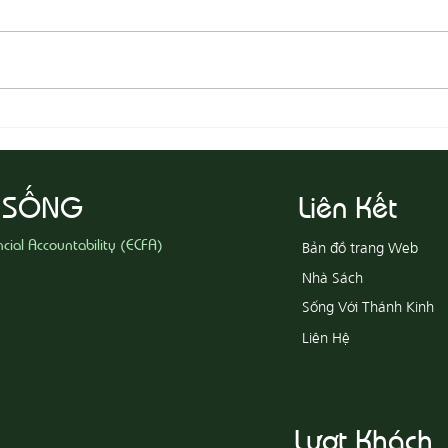
08-03 Đeo Đuổi Sự Công Chính
08-02
 SỐNG
Liên Kết
ncial Accountability (ECFA)
Bản đồ trang Web
Nhà Sách
Sống Với Thánh Kinh
Liên Hệ
Lượt Khách