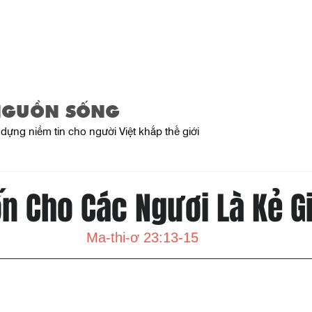
Home
About Us
Product
NGUỒN SỐNG
dựng niềm tin cho người Việt khắp thế giới
ốn Cho Các Ngươi Là Kẻ G
Ma-thi-ơ 23:13-15