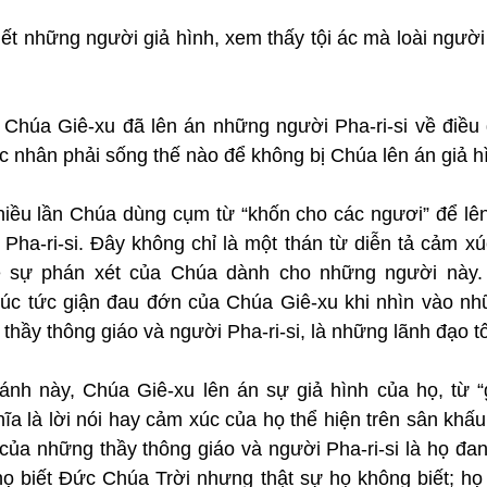
iết những người giả hình, xem thấy tội ác mà loài người
: Chúa Giê-xu đã lên án những người Pha-ri-si về điều 
c nhân phải sống thế nào để không bị Chúa lên án giả h
hiều lần Chúa dùng cụm từ “khốn cho các ngươi” để lên
Pha-ri-si. Đây không chỉ là một thán từ diễn tả cảm xú
ề sự phán xét của Chúa dành cho những người này. 
úc tức giận đau đớn của Chúa Giê-xu khi nhìn vào nhữ
hầy thông giáo và người Pha-ri-si, là những lãnh đạo tô
nh này, Chúa Giê-xu lên án sự giả hình của họ, từ “gi
ĩa là lời nói hay cảm xúc của họ thể hiện trên sân khấu c
của những thầy thông giáo và người Pha-ri-si là họ đan
họ biết Đức Chúa Trời nhưng thật sự họ không biết; họ 