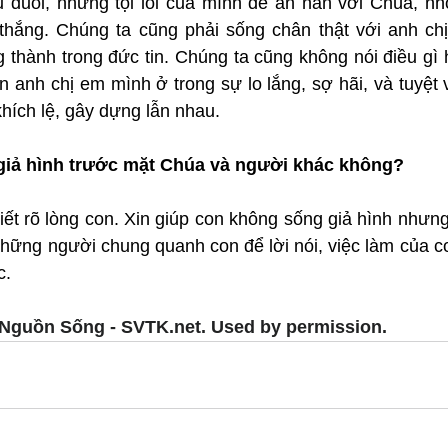
 đuối, những tội lỗi của mình để ăn năn với Chúa, nh
thắng. Chúng ta cũng phải sống chân thật với anh chị
 thành trong đức tin. Chúng ta cũng không nói điều gì 
 anh chị em mình ở trong sự lo lắng, sợ hãi, và tuyệt 
 khích lệ, gây dựng lẫn nhau.
giả hình trước mặt Chúa và người khác không?
ết rõ lòng con. Xin giúp con không sống giả hình nhưng
ững người chung quanh con để lời nói, việc làm của con
c.
Nguồn Sống - SVTK.net. Used by permission.