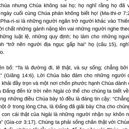
húa nhưng Chúa không sai họ; họ nghĩ rằng họ đã v
 ngày cuối cùng Chúa phán không biết họ! (Ma-thi-ơ 7:2
 Pha-ri-si là những người ngăn trở người khác vào Thiê
ời chất những gánh nặng lên vai những người nghe theo 
hững luật lệ, những quy định; họ làm cho những ngườ
nh “trở nên người địa ngục gấp hai” họ (câu 15), nghĩ
o.
n bố: “Ta là đường đi, lẽ thật, và sự sống; chẳng bởi 
 (Giăng 14:6). Lời Chúa bảo đảm cho những người đặ
khải đầy trọn và một nơi chốn phước hạnh Chúa dành ch
à Đấng đến từ trời nên Ngài có thể cho chúng ta biết v
ng những điều Chúa bày tỏ đều là đáng tin cậy: “Chẳng 
ột ở trong lòng Cha, là Đấng đã giãi bày Cha cho chúng 
g con cái thật của Ngài là những người nhận sự khôn ng
” (Gia-cơ 3:17). Chúng ta phải sống chân thật với Chúa