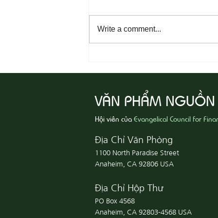
Write a comment...
08-04 Tha Thứ, Lấy Thiện Thắng
Ác
VĂN PHẨM NGUỒN
Hội viên của
Evangelical Council for Fina
Địa Chỉ Văn Phòng
1100 North Paradise Street
Anaheim, CA 92806 USA
Địa Chỉ Hộp Thư
PO Box 4568
Anaheim, CA 92803-4568 USA