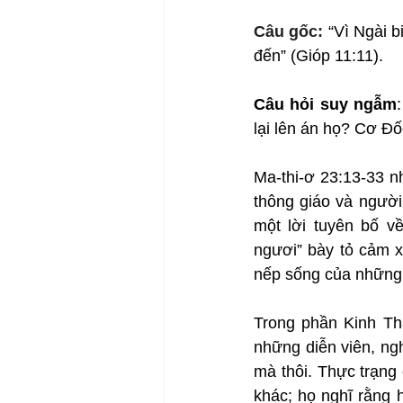
Câu gốc: 
“Vì Ngài b
đến” (Gióp 11:11).
Câu hỏi suy ngẫm
lại lên án họ? Cơ Đố
Ma-thi-ơ 23:13-33 n
thông giáo và người 
một lời tuyên bố v
ngươi” bày tỏ cảm x
nếp sống của những t
Trong phần Kinh Thá
những diễn viên, ngh
mà thôi. Thực trạng 
khác; họ nghĩ rằng 