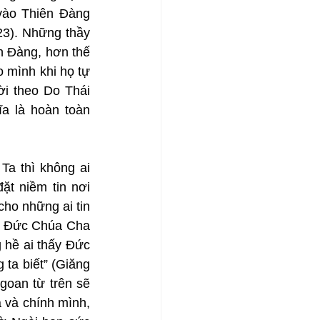
ào Thiên Đàng 
3). Những thầy 
n Đàng, hơn thế 
mình khi họ tự 
i theo Do Thái 
a là hoàn toàn 
Ta thì không ai 
t niềm tin nơi 
o những ai tin 
ề Đức Chúa Cha 
hề ai thấy Đức 
ta biết” (Giăng 
oan từ trên sẽ 
 và chính mình, 