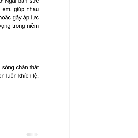
ờ Ngài ban sức 
 em, giúp nhau 
hoặc gây áp lực 
vọng trong niềm 
 sống chân thật 
 luôn khích lệ, 