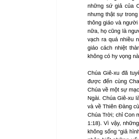
những sứ giả của C
nhưng thật sự trong
thông giáo và người
nữa, họ cũng là ngư
vạch ra quá nhiều n
giáo cách nhiệt thà
không có hy vọng nà
Chúa Giê-xu đã tuyê
được đến cùng Cha”
Chúa về một sự mạc 
Ngài. Chúa Giê-xu l
và về Thiên Đàng cù
Chúa Trời; chỉ Con m
1:18). Vì vậy, nhữn
không sống “giả hình