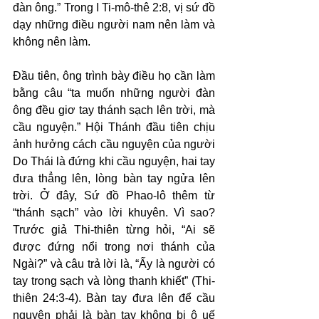
đàn ông.” Trong I Ti-mô-thê 2:8, vị sứ đồ 
dạy những điều người nam nên làm và 
không nên làm.
Đầu tiên, ông trình bày điều họ cần làm 
bằng câu “ta muốn những người đàn 
ông đều giơ tay thánh sạch lên trời, mà 
cầu nguyện.” Hội Thánh đầu tiên chịu 
ảnh hưởng cách cầu nguyện của người 
Do Thái là đứng khi cầu nguyện, hai tay 
đưa thẳng lên, lòng bàn tay ngửa lên 
trời. Ở đây, Sứ đồ Phao-lô thêm từ 
“thánh sạch” vào lời khuyên. Vì sao? 
Trước giả Thi-thiên từng hỏi, “Ai sẽ 
được đứng nổi trong nơi thánh của 
Ngài?” và câu trả lời là, “Ấy là người có 
tay trong sạch và lòng thanh khiết” (Thi-
thiên 24:3-4). Bàn tay đưa lên để cầu 
nguyện phải là bàn tay không bị ô uế 