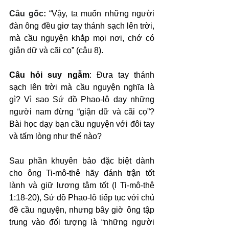
Câu gốc: 
“Vậy, ta muốn những người 
đàn ông đều giơ tay thánh sạch lên trời, 
mà cầu nguyện khắp mọi nơi, chớ có 
giận dữ và cãi cọ” (câu 8).
Câu hỏi suy ngẫm
: Đưa tay thánh 
sạch lên trời mà cầu nguyện nghĩa là 
gì? Vì sao Sứ đồ Phao-lô dạy những 
người nam đừng “giận dữ và cãi cọ”? 
Bài học dạy bạn cầu nguyện với đôi tay 
và tấm lòng như thế nào?
Sau phần khuyên bảo đặc biệt dành 
cho ông Ti-mô-thê hãy đánh trận tốt 
lành và giữ lương tâm tốt (I Ti-mô-thê 
1:18-20), Sứ đồ Phao-lô tiếp tục với chủ 
đề cầu nguyện, nhưng bây giờ ông tập 
trung vào đối tượng là “những người 