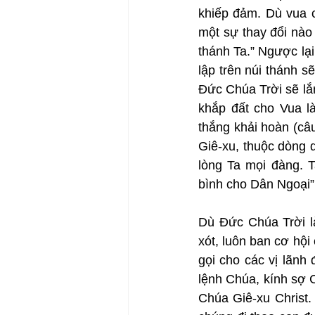
khiếp đảm. Dù vua 
một sự thay đổi nào 
thánh Ta.” Ngược lạ
lập trên núi thánh 
Đức Chúa Trời sẽ lắ
khắp đất cho Vua l
thắng khải hoàn (câ
Giê-xu, thuộc dòng d
lòng Ta mọi đàng. T
bình cho Dân Ngoại” 
Dù Đức Chúa Trời l
xót, luôn ban cơ hội
gọi cho các vị lãnh
lệnh Chúa, kính sợ 
Chúa Giê-xu Christ