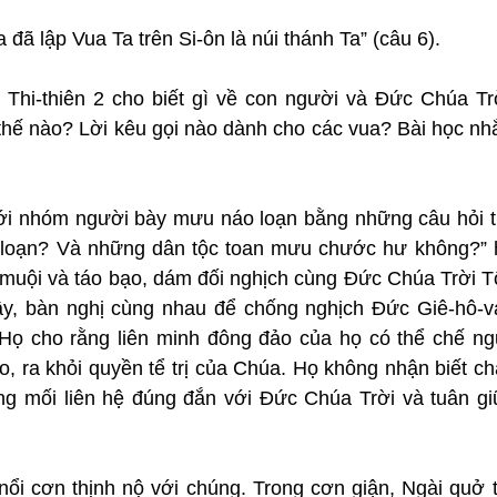
a đã lập Vua Ta trên Si-ôn là núi thánh Ta” (câu 6).
: Thi-thiên 2 cho biết gì về con người và Đức Chúa T
 thế nào? Lời kêu gọi nào dành cho các vua? Bài học nh
 với nhóm người bày mưu náo loạn bằng những câu hỏi tu
 loạn? Và những dân tộc toan mưu chước hư không?” 
 muội và táo bạo, dám đối nghịch cùng Đức Chúa Trời Tố
ậy, bàn nghị cùng nhau để chống nghịch Đức Giê-hô-v
Họ cho rằng liên minh đông đảo của họ có thể chế ng
 ra khỏi quyền tể trị của Chúa. Họ không nhận biết châ
rong mối liên hệ đúng đắn với Đức Chúa Trời và tuân gi
ổi cơn thịnh nộ với chúng. Trong cơn giận, Ngài quở t