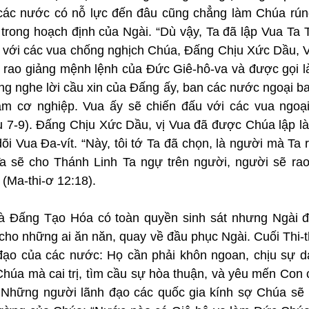
các nước có nỗ lực đến đâu cũng chẳng làm Chúa rún
trong hoạch định của Ngài. “Dù vậy, Ta đã lập Vua Ta Tr
i với các vua chống nghịch Chúa, Đấng Chịu Xức Dầu, 
sẽ rao giảng mệnh lệnh của Đức Giê-hô-va và được gọi l
ng nghe lời cầu xin của Đấng ấy, ban các nước ngoại ba
àm cơ nghiệp. Vua ấy sẽ chiến đấu với các vua ngoại
u 7-9). Đấng Chịu Xức Dầu, vị Vua đã được Chúa lập l
õi Vua Đa-vít. “Này, tôi tớ Ta đã chọn, là người mà Ta r
a sẽ cho Thánh Linh Ta ngự trên người, người sẽ rao
(Ma-thi-ơ 12:18).
à Đấng Tạo Hóa có toàn quyền sinh sát nhưng Ngài đ
 cho những ai ăn năn, quay về đầu phục Ngài. Cuối Thi-thi
 đạo của các nước: Họ cần phải khôn ngoan, chịu sự d
Chúa mà cai trị, tìm cầu sự hòa thuận, và yêu mến Con 
. Những người lãnh đạo các quốc gia kính sợ Chúa sẽ