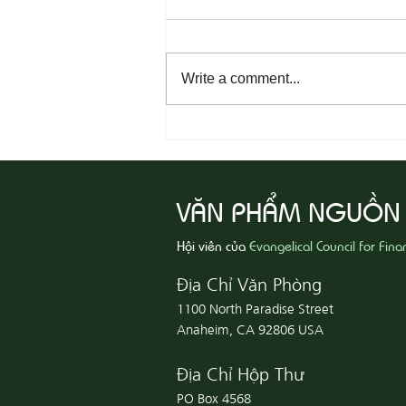
Write a comment...
08-04 Tha Thứ, Lấy Thiện Thắng
Ác
VĂN PHẨM NGUỒN
Hội viên của
Evangelical Council for Fina
Địa Chỉ Văn Phòng
1100 North Paradise Street
Anaheim, CA 92806 USA
Địa Chỉ Hộp Thư
PO Box 4568