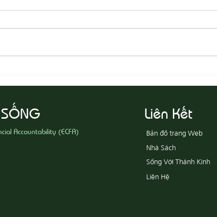
08-03 Đeo Đuổi Sự Công Chính
08-02
 SỐNG
Liên Kết
ncial Accountability (ECFA)
Bản đồ trang Web
Nhà Sách
Sống Với Thánh Kinh
Liên Hệ