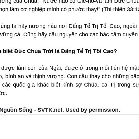
ường của Chúa: “Nước nào có Giê-hô-va làm Đức Chúa 
họn làm cơ nghiệp mình có phước thay!” (Thi-thiên 33:1
úng ta hãy nương náu nơi Đấng Tể Trị Tối Cao, ngoài 
 vững cả. Cũng hãy cầu nguyện cho các bậc cầm quyền
n biết Đức Chúa Trời là Đấng Tể Trị Tối Cao?
được làm con của Ngài, được ở trong mối liên hệ mật t
o, bình an và thịnh vượng. Con cầu thay cho những bậc
ác quốc gia khác biết kính sợ Chúa, cai trị trong sự
ớc.
Nguồn Sống - SVTK.net. Used by permission.