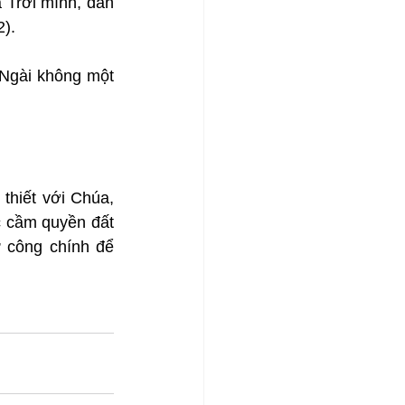
Trời mình, dân 
2).
Ngài không một 
.
hiết với Chúa, 
 cầm quyền đất 
 công chính để 