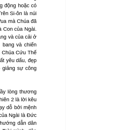
g động hoặc có 
ên Si-ôn là núi 
Vua mà Chúa đã 
à Con của Ngài. 
ng và của cải ở 
 bang và chiến 
à Chúa Cứu Thế 
ất yêu dấu, đẹp 
 giảng sự công 
ầy lòng thương 
ên 2 là lời kêu 
ạy dỗ bởi mệnh 
của Ngài là Đức 
 hướng dẫn dân 