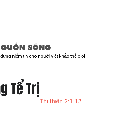
Home
About Us
Product
NGUỒN SỐNG
dựng niềm tin cho người Việt khắp thế giới
g Tể Trị
Thi-thiên 2:1-12