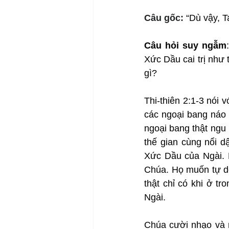
Câu gốc: 
“Dù vậy, T
Câu hỏi suy ngẫm
Xức Dầu cai trị như
gì?
Thi-thiên 2:1-3 nói
các ngoại bang náo
ngoại bang thật ngu
thế gian cùng nổi d
Xức Dầu của Ngài. 
Chúa. Họ muốn tự do,
thật chỉ có khi ở t
Ngài.
Chúa cười nhạo và n