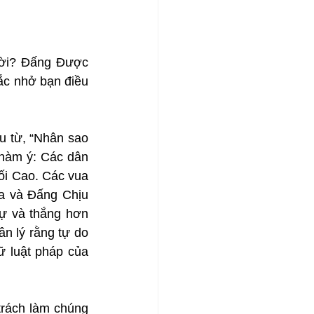
rời? Đấng Được 
ắc nhở bạn điều 
 từ, “Nhân sao 
hàm ý: Các dân 
i Cao. Các vua 
a và Đấng Chịu 
ự và thắng hơn 
n lý rằng tự do 
ữ luật pháp của 
rách làm chúng 