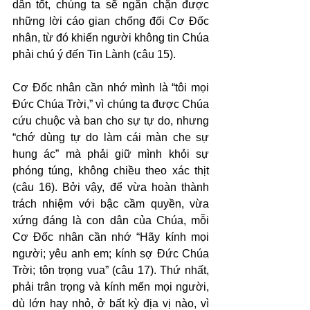
dân tốt, chúng ta sẽ ngăn chặn được 
những lời cáo gian chống đối Cơ Đốc 
nhân, từ đó khiến người không tin Chúa 
phải chú ý đến Tin Lành (câu 15).
Cơ Đốc nhân cần nhớ mình là “tôi mọi 
Đức Chúa Trời,” vì chúng ta được Chúa 
cứu chuộc và ban cho sự tự do, nhưng 
“chớ dùng tự do làm cái màn che sự 
hung ác” mà phải giữ mình khỏi sự 
phóng túng, không chiều theo xác thịt 
(câu 16). Bởi vậy, để vừa hoàn thành 
trách nhiệm với bậc cầm quyền, vừa 
xứng đáng là con dân của Chúa, mỗi 
Cơ Đốc nhân cần nhớ “Hãy kính mọi 
người; yêu anh em; kính sợ Đức Chúa 
Trời; tôn trọng vua” (câu 17). Thứ nhất, 
phải trân trọng và kính mến mọi người, 
dù lớn hay nhỏ, ở bất kỳ địa vị nào, vì 