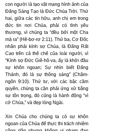
con người là tạo vật mang hình ảnh của 
Đấng Sáng Tạo là Đức Chúa Trời. Thứ 
hai, giữa các tín hữu, anh chị em trong 
đức tin nơi Chúa, phải có tình yêu 
thương, vì chúng ta “đều bởi một Cha 
mà ra” (Hê-bơ-rơ 2:11). Thứ ba, Cơ Đốc 
nhân phải kính sợ Chúa, là Đấng Rất 
Cao trên cả thể chế của loài người, vì 
“Kính sợ Đức Giê-hô-va, ấy là khởi đầu 
sự khôn ngoan; Sự nhìn biết Đấng 
Thánh, đó là sự thông sáng” (Châm-
ngôn 9:10). Thứ tư, với các bậc cầm 
quyền, chúng ta cần phải ứng xử bằng 
sự tôn trọng, đó cũng là hành động “vì 
cớ Chúa,” và đẹp lòng Ngài.
Xin Chúa cho chúng ta có sự khôn 
ngoan của Chúa để thực thi trách nhiệm 
công dân nhưng không vi phạm đạo 