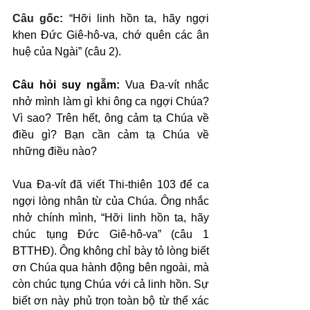
Câu gốc: 
“Hỡi linh hồn ta, hãy ngợi 
khen Đức Giê-hô-va, chớ quên các ân 
huệ của Ngài” (câu 2).
Câu hỏi suy ngẫm:
 Vua Đa-vít nhắc 
nhở mình làm gì khi ông ca ngợi Chúa? 
Vì sao? Trên hết, ông cảm tạ Chúa về 
điều gì? Bạn cần cảm tạ Chúa về 
những điều nào?
Vua Đa-vít đã viết Thi-thiên 103 để ca 
ngợi lòng nhân từ của Chúa. Ông nhắc 
nhở chính mình, “Hỡi linh hồn ta, hãy 
chúc tụng Đức Giê-hô-va” (câu 1 
BTTHĐ). Ông không chỉ bày tỏ lòng biết 
ơn Chúa qua hành động bên ngoài, mà 
còn chúc tụng Chúa với cả linh hồn. Sự 
biết ơn này phủ trọn toàn bộ từ thể xác 