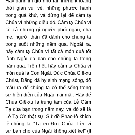
Hãy dành thì giờ nhớ lại những khoảng 
thời gian vui vẻ, những phước hạnh 
trong quá khứ, và dừng lại để cảm tạ 
Chúa vì những điều đó. Cảm tạ Chúa vì 
tất cả những gì người phối ngẫu, cha 
mẹ, người thân đã dành cho chúng ta 
trong suốt những năm qua. Ngoài ra, 
hãy cảm tạ Chúa vì tất cả món quà tốt 
lành Ngài đã ban cho chúng ta trong 
năm qua. Trên hết, hãy cảm tạ Chúa vì 
món quà là Con Ngài, Đức Chúa Giê-xu 
Christ, Đấng đã hy sinh mạng sống, đổ 
máu ra để chúng ta có thể sống trong 
sự hiện diện của Ngài mãi mãi. Hãy để 
Chúa Giê-xu là trung tâm của Lễ Cảm 
Tạ của bạn trong năm nay, và đó sẽ là 
Lễ Tạ Ơn thật sự. Sứ đồ Phao-lô khích 
lệ chúng ta, “Tạ ơn Đức Chúa Trời, vì 
sự ban cho của Ngài không xiết kể!” (II 