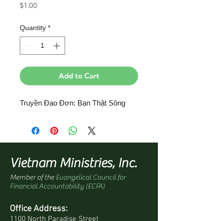
Price
$1.00
Quantity
*
Add to Cart
Truyền Đạo Đơn: Bạn Thật Sông
Vietnam Ministries, Inc.
Member of the
Evangelical Council for
Financial Accountability (ECFA)
Office Address:
1100 North Paradise Street