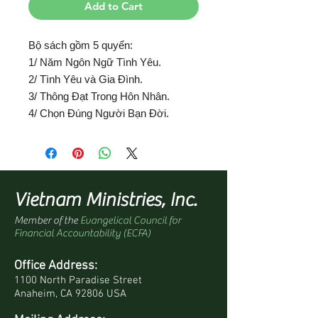
Add to Cart
Bộ sách gồm 5 quyển:
1/ Năm Ngôn Ngữ Tình Yêu.
2/ Tình Yêu và Gia Đình.
3/ Thông Đạt Trong Hôn Nhân.
4/ Chọn Đúng Người Bạn Đời.
Vietnam Ministries, Inc.
Member of the
Evangelical Council for
Financial Accountability (ECFA)
Office Address:
1100 North Paradise Street
Anaheim, CA 92806 USA