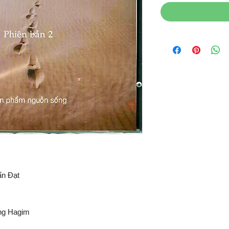
ấn Đạt
ong Hagim