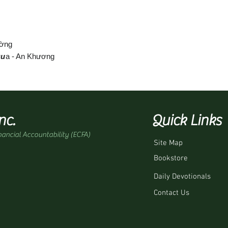
ường
Qu
a - An Khương
nc.
Quick Links
nancial Accountability (ECFA)
Site Map
Bookstore
Daily Devotionals
Contact Us