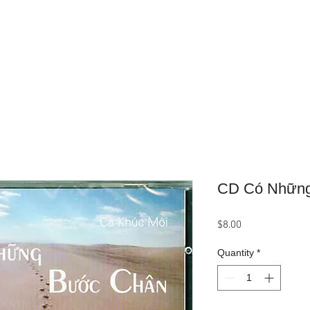
Home
About Us
Product
CD Có Nhữn
Price
$8.00
Quantity
*