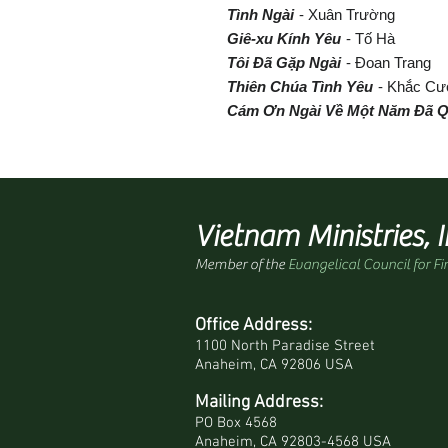
Tình Ngài
- Xuân Trường
Giê-xu Kính Yêu
- Tố Hà
Tôi Đã Gặp Ngài
- Đoan Trang
Thiên Chúa Tình Yêu
- Khắc C
Cám Ơn Ngài Về Một Năm Đã 
Vietnam Ministries, I
Member of the
Evangelical Council for Fi
Office Address:
1100 North Paradise Street
Anaheim, CA 92806 USA
Mailing Address:
PO Box 4568
Anaheim, CA 92803-4568 USA