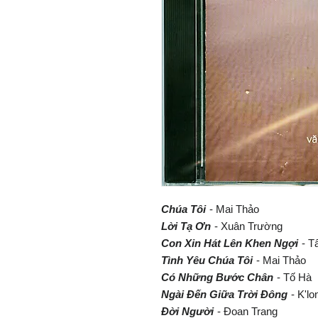
Chúa Tôi
- Mai Thảo
Lời Tạ Ơn
- Xuân Trường
Con Xin Hát Lên Khen Ngợi
- T
Tình Yêu Chúa Tôi
- Mai Thảo
Có Những Bước Chân
- Tố Hà
Ngài Đến Giữa Trời Đông
- K'l
Đời Người
- Đoan Trang