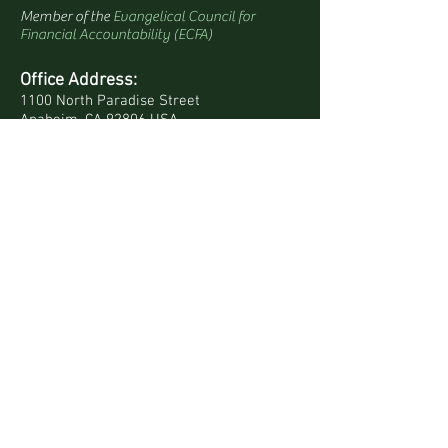
Member of the
Evangelical Council for
Financial Accountability (ECFA)
Office Address:
1100 North Paradise Street
Anaheim, CA 92806 USA
Mailing Address:
PO Box 4568
Anaheim, CA 92803-4568 USA
Quick Links
Site Map
Bookstore
Daily Devotionals
Contact Us