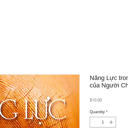
Home
About Us
Product
Năng Lực tro
của Người C
Price
$10.00
Quantity
*