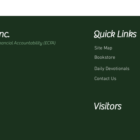
nc.
Quick Links
nancial Accountability (ECFA)
Site Map
Bookstore
Daily Devotionals
Contact Us
Visitors