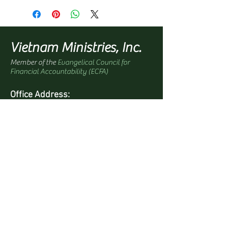
Vietnam Ministries, Inc.
Member of the
Evangelical Council for
Financial Accountability (ECFA)
Office Address:
1100 North Paradise Street
Anaheim, CA 92806 USA
Mailing Address:
PO Box 4568
Anaheim, CA 92803-4568 USA
Quick Links
Site Map
Bookstore