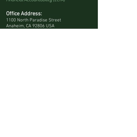
Office Address:
1100 North Paradise Street
Anaheim, CA 92806 USA
Mailing Address:
PO Box 4568
Anaheim, CA 92803-4568 USA
Quick Links
Site Map
Bookstore
Daily Devotionals
Contact Us