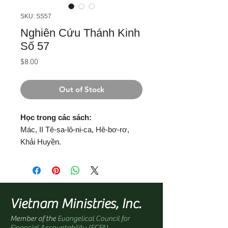
SKU: SS57
Nghiên Cứu Thánh Kinh
Số 57
Price
$8.00
Out of Stock
Học trong các sách:
Mác, II Tê-sa-lô-ni-ca, Hê-bơ-rơ,
Khải Huyền.
Vietnam Ministries, Inc.
Member of the
Evangelical Council for
Financial Accountability (ECFA)