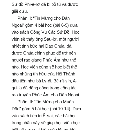
Sứ đồ Phi-e-rơ đã bị bỏ tù và được
giải cứu.
Phần II: “Tin Mừng cho Dân
Ngoại” gồm 4 bài học (bài 6-9) dựa
vào sách Công Vụ Các Sứ Đồ. Học
viên sẽ thấy ông Sau-lơ, một người
nhiệt tình bức hại Đạo Chúa, đã
được Chúa chinh phục để trở nên
người rao giảng Phúc Âm như thế
nào. Học viên cũng sẽ học biết thế
nào những tín hữu của Hội Thánh
đầu tiên như bà Ly-đi, Bê-rít-sin, A-
qui-la đã đồng công trong công tác
rao truyền Phúc Âm cho Dân Ngoại.
Phần III: “Tin Mừng cho Muôn
Dân” gồm 5 bài học (bài 10-14). Dựa
vào sách tiên tri Ê-sai, các bài học
trong phần này sẽ giúp học viên học
biết về sự xuất hiện của Đấng Mết-