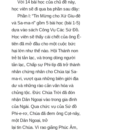
Với 14 bài học của chủ đề này,
học viên sẽ đi qua ba phần sau đây:
Phần I: “Tin Mừng cho Xứ Giu-đê
và Sa-ma-ri” gồm 5 bài học (bài 1-5)
dựa vào sách Công Vụ Các Sứ Đồ.
Học viên sẽ thấy cái chết của ông Ê-
tiên đã mở đầu cho một cuộc bức
hại lớn như thế nào. Hội Thánh non
trẻ bị tản lạc, và trong dòng người
tản lạc, Chấp sự Phi-líp đã trở thành
nhân chứng nhân cho Chúa tại Sa-
ma-ri, vượt qua những biên giới địa
dư và những rào cản văn hóa và
chủng tộc. Đức Chúa Trời đã đón
nhận Dân Ngoại vào trong gia đình
của Ngài. Qua chức vụ của Sứ đồ
Phi-e-rơ, Chúa đã đem ông Cọt-nây,
một Dân Ngoại, trở
lại tin Chúa. Vì rao giảng Phúc Âm,