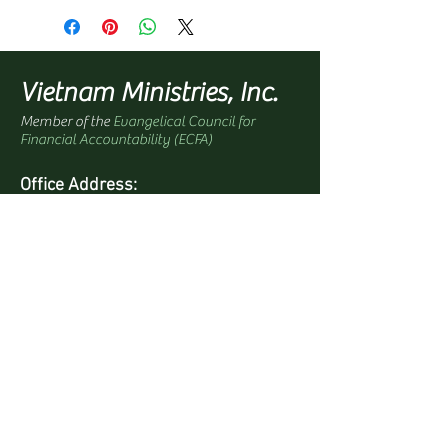
Vietnam Ministries, Inc.
Member of the
Evangelical Council for
Financial Accountability (ECFA)
Office Address:
1100 North Paradise Street
Anaheim, CA 92806 USA
Mailing Address:
PO Box 4568
Anaheim, CA 92803-4568 USA
Quick Links
Site Map
Bookstore