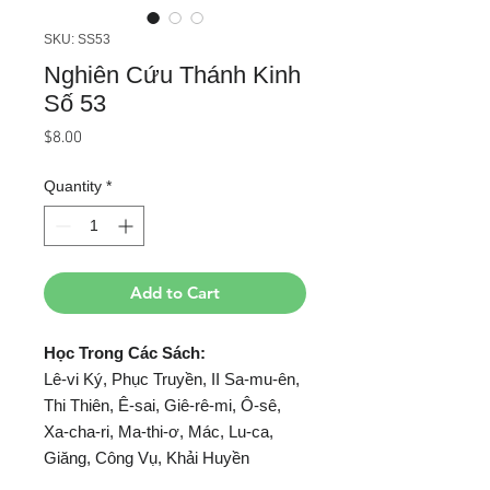
SKU: SS53
Nghiên Cứu Thánh Kinh
Số 53
Price
$8.00
Quantity
*
Add to Cart
Học Trong Các Sách:
Lê-vi Ký, Phục Truyền, II Sa-mu-ên,
Thi Thiên, Ê-sai, Giê-rê-mi, Ô-sê,
Xa-cha-ri, Ma-thi-ơ, Mác, Lu-ca,
Giăng, Công Vụ, Khải Huyền