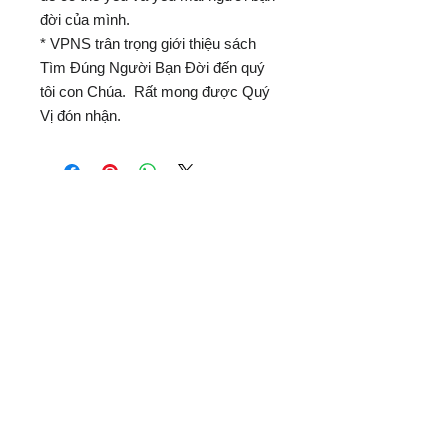
đời của mình.
* VPNS trân trọng giới thiệu sách
Tìm Đúng Người Bạn Đời đến quý
tôi con Chúa. Rất mong được Quý
Vị đón nhận.
Vietnam Ministries, Inc.
Member of the
Evangelical Council for
Financial Accountability (ECFA)
Office Address:
1100 North Paradise Street
Anaheim, CA 92806 USA
Mailing Address:
PO Box 4568
Anaheim, CA 92803-4568 USA