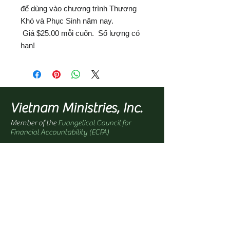
để dùng vào chương trình Thương
Khó và Phục Sinh năm nay.
Giá $25.00 mỗi cuốn. Số lượng có
hạn!
Vietnam Ministries, Inc.
Member of the
Evangelical Council for
Financial Accountability (ECFA)
Office Address:
1100 North Paradise Street
Anaheim, CA 92806 USA
Mailing Address:
PO Box 4568
Anaheim, CA 92803-4568 USA