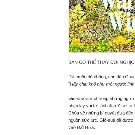
BẠN CÓ THỂ THAY ĐỔI NGHỊC
Dù muốn dù không, con dân Chúa l
"
Hãy chịu khổ như một người lính 
Giô-suê là một trong những người 
nhận lấy vai trò lãnh đạo Y-sơ-ra-
Chúa về những bí quyết đưa đến c
nguồn sức lực, Giô-suê đã được 
vào Đất Hứa.