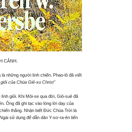
H CẢNH.
à những người lính chiến. Phao-lô đã viết
giỏi của Chúa Giê-xu Christ"
lính giỏi. Khi Môi-se qua đời, Giô-suê đã
ên. Ông đã ghi tạc vào lòng lời dạy của
hiến thắng. Nhận biết Đức Chúa Trời là
Ngài sử dụng để dẫn dân Y-sơ-ra-ên tiến