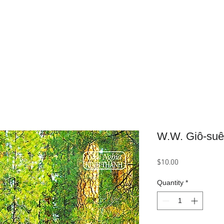
Home
About Us
Product
W.W. Giô-suê
Price
$10.00
Quantity
*