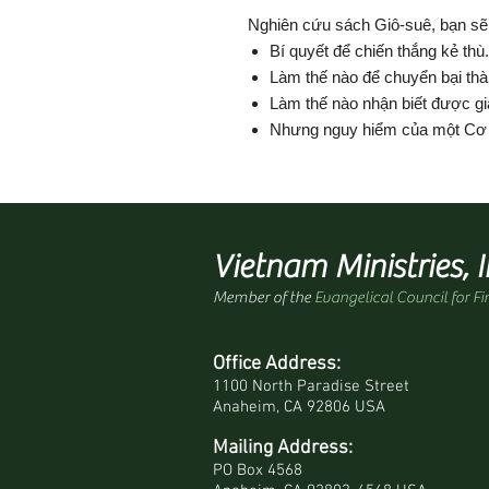
Nghiên cứu sách Giô-suê, bạn sẽ
Bí quyết để chiến thắng kẻ thù.
Làm thế nào để chuyển bại thà
Làm thế nào nhận biết được gia
Nhưng nguy hiểm của một Cơ 
Vietnam Ministries, I
Member of the
Evangelical Council for Fi
Office Address:
1100 North Paradise Street
Anaheim, CA 92806 USA
Mailing Address:
PO Box 4568