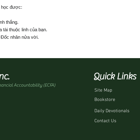
 học được:
nh thắng.
 tài thuộc linh của bạn.
Đốc nhân nửa vời.
nc.
Quick Links
nancial Accountability (ECFA)
Site Map
Bookstore
Daily Devotionals
Contact Us