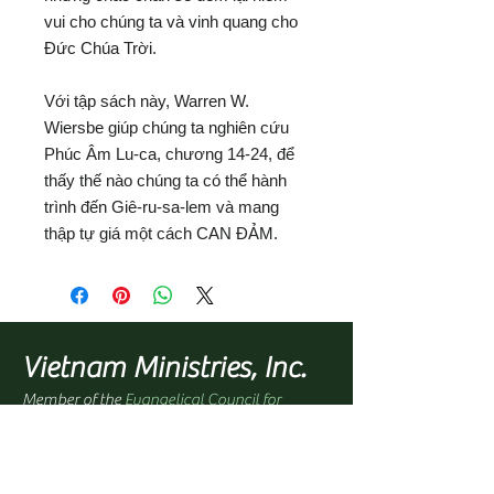
vui cho chúng ta và vinh quang cho
Đức Chúa Trời.
Với tập sách này, Warren W.
Wiersbe giúp chúng ta nghiên cứu
Phúc Âm Lu-ca, chương 14-24, để
thấy thế nào chúng ta có thể hành
trình đến Giê-ru-sa-lem và mang
thập tự giá một cách CAN ĐẢM.
Vietnam Ministries, Inc.
Member of the
Evangelical Council for
Financial Accountability (ECFA)
Office Address:
1100 North Paradise Street