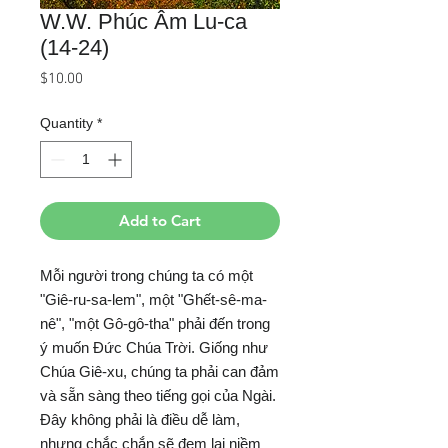
W.W. Phúc Âm Lu-ca
(14-24)
Price
$10.00
Quantity
*
Add to Cart
Mỗi người trong chúng ta có một
"Giê-ru-sa-lem", một "Ghết-sê-ma-
nê", "một Gô-gô-tha" phải đến trong
ý muốn Đức Chúa Trời. Giống như
Chúa Giê-xu, chúng ta phải can đảm
và sẵn sàng theo tiếng gọi của Ngài.
Đây không phải là điều dễ làm,
nhưng chắc chắn sẽ đem lại niềm