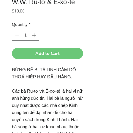
W.W. Ru-tơ & Ê-xơ-tê
Price
$10.00
Quantity
*
Add to Cart
ĐỪNG ĐỂ BỊ TÀ LINH CÁM DỖ
THOẢ HIỆP HAY ĐẦU HÀNG.
Các bà Ru-tơ và Ê-xơ-tê là hai vị nữ
anh hùng đức tin. Hai bà là người nữ
duy nhất được các nhà chép Kinh
dùng tên để đặt nhan đề cho hai
quyển sách trong Kinh Thánh. Hai
bà sống ở hai xứ khác nhau, thuộc