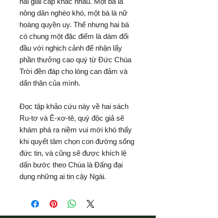
hai giai cấp khác nhau. Một bà là
nông dân nghèo khó, một bà là nữ
hoàng quyền uy. Thế nhưng hai bà
có chung một đặc điểm là dám đối
đầu với nghịch cảnh để nhận lấy
phần thưởng cao quý từ Đức Chúa
Trời đền đáp cho lòng can đảm và
dấn thân của mình.
Đọc tập khảo cứu này về hai sách
Ru-tơ và Ê-xơ-tê, quý độc giả sẽ
khám phá ra niềm vui mới khó thấy
khi quyết tâm chọn con đường sống
đức tin, và cũng sẽ được khích lệ
dấn bước theo Chúa là Đấng đại
dụng những ai tin cậy Ngài.