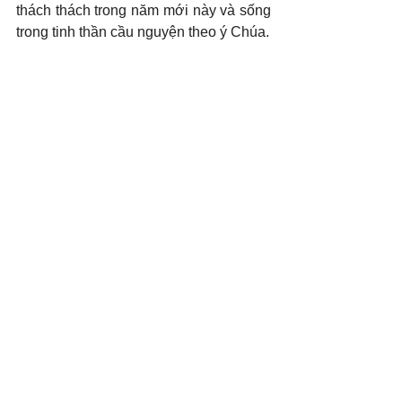
thách thách trong năm mới này và sống 
trong tinh thần cầu nguyện theo ý Chúa.
(c) 2025 Văn Phẩm Nguồn Sống - 
SVTK.net. Used by permission.
Xem tất cả
Bài đăng gần đây