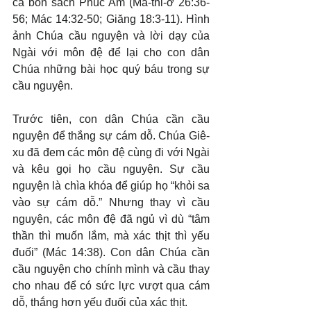
cả bốn sách Phúc Âm (Ma-thi-ơ 26:36-
56; Mác 14:32-50; Giăng 18:3-11). Hình 
ảnh Chúa cầu nguyện và lời dạy của 
Ngài với môn đệ để lại cho con dân 
Chúa những bài học quý báu trong sự 
cầu nguyện.
Trước tiên, con dân Chúa cần cầu 
nguyện để thắng sự cám dỗ. Chúa Giê-
xu đã đem các môn đệ cùng đi với Ngài 
và kêu gọi họ cầu nguyện. Sự cầu 
nguyện là chìa khóa để giúp họ “khỏi sa 
vào sự cám dỗ.” Nhưng thay vì cầu 
nguyện, các môn đệ đã ngủ vì dù “tâm 
thần thì muốn lắm, mà xác thịt thì yếu 
đuối” (Mác 14:38). Con dân Chúa cần 
cầu nguyện cho chính mình và cầu thay 
cho nhau để có sức lực vượt qua cám 
dỗ, thắng hơn yếu đuối của xác thịt.