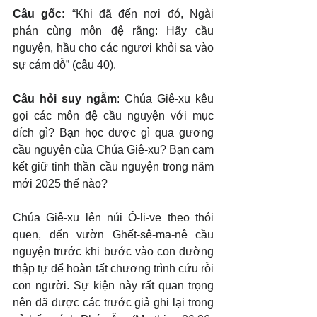
Câu gốc: 
“Khi đã đến nơi đó, Ngài 
phán cùng môn đệ rằng: Hãy cầu 
nguyện, hầu cho các ngươi khỏi sa vào 
sự cám dỗ” (câu 40).
Câu hỏi suy ngẫm
: Chúa Giê-xu kêu 
gọi các môn đệ cầu nguyện với mục 
đích gì? Bạn học được gì qua gương 
cầu nguyện của Chúa Giê-xu? Bạn cam 
kết giữ tinh thần cầu nguyện trong năm 
mới 2025 thế nào?
Chúa Giê-xu lên núi Ô-li-ve theo thói 
quen, đến vườn Ghết-sê-ma-nê cầu 
nguyện trước khi bước vào con đường 
thập tự để hoàn tất chương trình cứu rỗi 
con người. Sự kiện này rất quan trọng 
nên đã được các trước giả ghi lại trong 