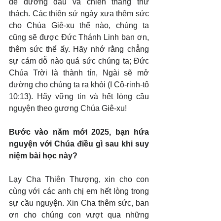
để đương đầu và chiến thắng thử 
thách. Các thiên sứ ngày xưa thêm sức 
cho Chúa Giê-xu thể nào, chúng ta 
cũng sẽ được Đức Thánh Linh ban ơn, 
thêm sức thể ấy. Hãy nhớ rằng chẳng 
sự cám dỗ nào quá sức chúng ta; Đức 
Chúa Trời là thành tín, Ngài sẽ mở 
đường cho chúng ta ra khỏi (I Cô-rinh-tô 
10:13). Hãy vững tin và hết lòng cầu 
nguyện theo gương Chúa Giê-xu!
Bước vào năm mới 2025, bạn hứa 
nguyện với Chúa điều gì sau khi suy 
niệm bài học này?
Lạy Cha Thiên Thượng, xin cho con 
cùng với các anh chị em hết lòng trong 
sự cầu nguyện. Xin Cha thêm sức, ban 
ơn cho chúng con vượt qua những 