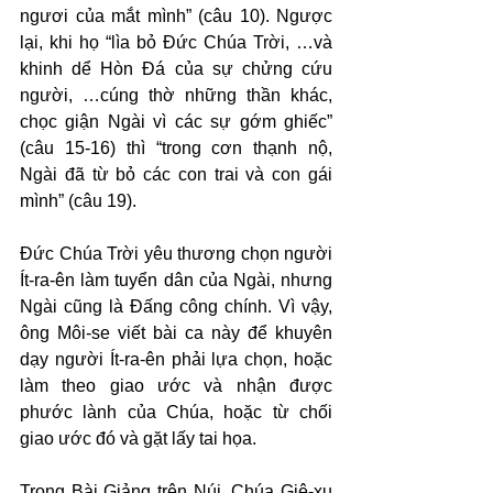
ngươi của mắt mình” (câu 10). Ngược 
lại, khi họ “lìa bỏ Đức Chúa Trời, …và 
khinh dể Hòn Đá của sự chửng cứu 
người, …cúng thờ những thần khác, 
chọc giận Ngài vì các sự gớm ghiếc” 
(câu 15-16) thì “trong cơn thạnh nộ, 
Ngài đã từ bỏ các con trai và con gái 
mình” (câu 19).
Đức Chúa Trời yêu thương chọn người 
Ít-ra-ên làm tuyển dân của Ngài, nhưng 
Ngài cũng là Đấng công chính. Vì vậy, 
ông Môi-se viết bài ca này để khuyên 
dạy người Ít-ra-ên phải lựa chọn, hoặc 
làm theo giao ước và nhận được 
phước lành của Chúa, hoặc từ chối 
giao ước đó và gặt lấy tai họa.
Trong Bài Giảng trên Núi, Chúa Giê-xu 