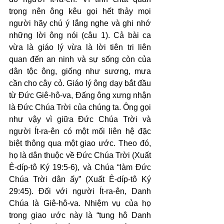
trọng nên ông kêu gọi hết thảy mọi 
người hãy chú ý lắng nghe và ghi nhớ 
những lời ông nói (câu 1). Cả bài ca 
vừa là giáo lý vừa là lời tiên tri liên 
quan đến an ninh và sự sống còn của 
dân tộc ông, giống như sương, mưa 
cần cho cây cỏ. Giáo lý ông dạy bắt đầu 
từ Đức Giê-hô-va, Đấng ông xưng nhận 
là Đức Chúa Trời của chúng ta. Ông gọi 
như vậy vì giữa Đức Chúa Trời và 
người Ít-ra-ên có một mối liên hệ đặc 
biệt thông qua một giao ước. Theo đó, 
họ là dân thuộc về Đức Chúa Trời (Xuất 
Ê-díp-tô Ký 19:5-6), và Chúa “làm Đức 
Chúa Trời dân ấy” (Xuất Ê-díp-tô Ký 
29:45). Đối với người Ít-ra-ên, Danh 
Chúa là Giê-hô-va. Nhiệm vụ của họ 
trong giao ước này là “tung hô Danh 