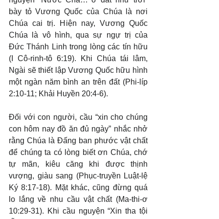
bày tỏ Vương Quốc của Chúa là nơi 
Chúa cai trị. Hiện nay, Vương Quốc 
Chúa là vô hình, qua sự ngự trị của 
Đức Thánh Linh trong lòng các tín hữu 
(I Cô-rinh-tô 6:19). Khi Chúa tái lâm, 
Ngài sẽ thiết lập Vương Quốc hữu hình 
một ngàn năm bình an trên đất (Phi-líp 
2:10-11; Khải Huyền 20:4-6).
Đối với con người, cầu “xin cho chúng 
con hôm nay đồ ăn đủ ngày” nhắc nhở 
rằng Chúa là Đấng ban phước vật chất 
để chúng ta có lòng biết ơn Chúa, chớ 
tự mãn, kiêu căng khi được thịnh 
vượng, giàu sang (Phục-truyền Luật-lệ 
Ký 8:17-18). Mặt khác, cũng đừng quá 
lo lắng về nhu cầu vật chất (Ma-thi-ơ 
10:29-31). Khi cầu nguyện “Xin tha tội 