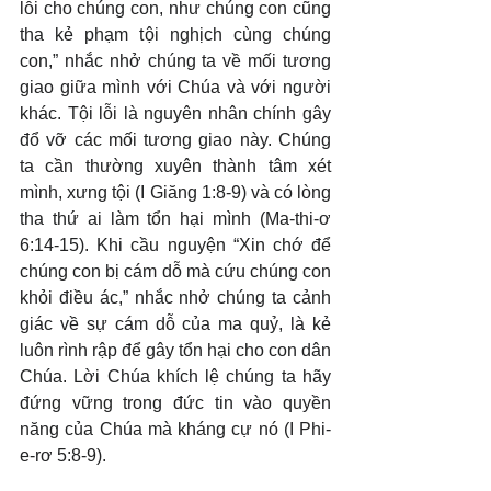
lỗi cho chúng con, như chúng con cũng 
tha kẻ phạm tội nghịch cùng chúng 
con,” nhắc nhở chúng ta về mối tương 
giao giữa mình với Chúa và với người 
khác. Tội lỗi là nguyên nhân chính gây 
đổ vỡ các mối tương giao này. Chúng 
ta cần thường xuyên thành tâm xét 
mình, xưng tội (I Giăng 1:8-9) và có lòng 
tha thứ ai làm tổn hại mình (Ma-thi-ơ 
6:14-15). Khi cầu nguyện “Xin chớ để 
chúng con bị cám dỗ mà cứu chúng con 
khỏi điều ác,” nhắc nhở chúng ta cảnh 
giác về sự cám dỗ của ma quỷ, là kẻ 
luôn rình rập để gây tổn hại cho con dân 
Chúa. Lời Chúa khích lệ chúng ta hãy 
đứng vững trong đức tin vào quyền 
năng của Chúa mà kháng cự nó (I Phi-
e-rơ 5:8-9).