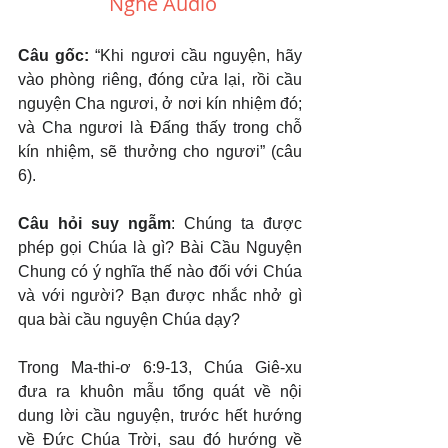
Nghe Audio
Câu gốc: 
“Khi ngươi cầu nguyện, hãy 
vào phòng riêng, đóng cửa lại, rồi cầu 
nguyện Cha ngươi, ở nơi kín nhiệm đó; 
và Cha ngươi là Đấng thấy trong chỗ 
kín nhiệm, sẽ thưởng cho ngươi” (câu 
6).
Câu hỏi suy ngẫm
: Chúng ta được 
phép gọi Chúa là gì? Bài Cầu Nguyện 
Chung có ý nghĩa thế nào đối với Chúa 
và với người? Bạn được nhắc nhở gì 
qua bài cầu nguyện Chúa dạy?
Trong Ma-thi-ơ 6:9-13, Chúa Giê-xu 
đưa ra khuôn mẫu tổng quát về nội 
dung lời cầu nguyện, trước hết hướng 
về Đức Chúa Trời, sau đó hướng về 