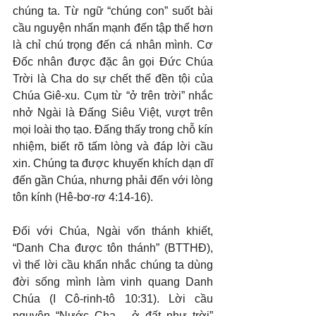
chúng ta. Từ ngữ “chúng con” suốt bài 
cầu nguyện nhấn mạnh đến tập thể hơn 
là chỉ chú trọng đến cá nhân mình. Cơ 
Đốc nhân được đặc ân gọi Đức Chúa 
Trời là Cha do sự chết thế đền tội của 
Chúa Giê-xu. Cụm từ “ở trên trời” nhắc 
nhở Ngài là Đấng Siêu Việt, vượt trên 
mọi loài thọ tạo. Đấng thấy trong chỗ kín 
nhiệm, biết rõ tấm lòng và đáp lời cầu 
xin. Chúng ta được khuyến khích dạn dĩ 
đến gần Chúa, nhưng phải đến với lòng 
tôn kính (Hê-bơ-rơ 4:14-16).
Đối với Chúa, Ngài vốn thánh khiết, 
“Danh Cha được tôn thánh” (BTTHĐ), 
vì thế lời cầu khẩn nhắc chúng ta dùng 
đời sống mình làm vinh quang Danh 
Chúa (I Cô-rinh-tô 10:31). Lời cầu 
nguyện “Nước Cha… ở đất như trời” 