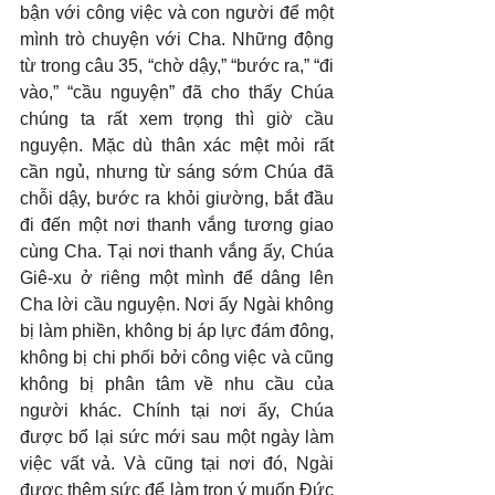
bận với công việc và con người để một 
mình trò chuyện với Cha. Những động 
từ trong câu 35, “chờ dậy,” “bước ra,” “đi 
vào,” “cầu nguyện” đã cho thấy Chúa 
chúng ta rất xem trọng thì giờ cầu 
nguyện. Mặc dù thân xác mệt mỏi rất 
cần ngủ, nhưng từ sáng sớm Chúa đã 
chỗi dậy, bước ra khỏi giường, bắt đầu 
đi đến một nơi thanh vắng tương giao 
cùng Cha. Tại nơi thanh vắng ấy, Chúa 
Giê-xu ở riêng một mình để dâng lên 
Cha lời cầu nguyện. Nơi ấy Ngài không 
bị làm phiền, không bị áp lực đám đông, 
không bị chi phối bởi công việc và cũng 
không bị phân tâm về nhu cầu của 
người khác. Chính tại nơi ấy, Chúa 
được bổ lại sức mới sau một ngày làm 
việc vất vả. Và cũng tại nơi đó, Ngài 
được thêm sức để làm trọn ý muốn Đức 