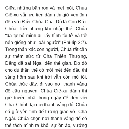
Giữa những bận rộn và mệt mỏi, Chúa 
Giê-xu vẫn ưu tiên dành thì giờ yên tĩnh 
đến với Đức Chúa Cha. Dù là Con Đức 
Chúa Trời nhưng khi nhập thể, Chúa 
“đã tự bỏ mình đi, lấy hình tôi tớ và trở 
nên giống như loài người” (Phi-líp 2:7). 
Trong thân xác con người, Chúa rất cần 
sự thêm sức từ Cha Thiên Thượng, 
Đấng đã sai Ngài đến thế gian. Do đó 
cho dù thân thể có mỏi mệt đến đâu thì 
sáng hôm sau khi trời vẫn còn mờ tối, 
Chúa thức dậy, đi vào nơi thanh vắng 
để cầu nguyện. Chúa Giê-xu dành thì 
giờ trước nhất trong ngày để đến với 
Cha. Chính tại nơi thanh vắng đó, Chúa 
có giờ yên tĩnh để tương giao với Cha 
Ngài. Chúa chọn nơi thanh vắng để có 
thể tách mình ra khỏi sự ồn ào, vướng 