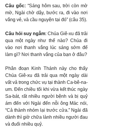
Câu gốc: 
“Sáng hôm sau, trời còn mờ 
mờ, Ngài chờ dậy, bước ra, đi vào nơi 
vắng vẻ, và cầu nguyện tại đó” (câu 35).
Câu hỏi suy ngẫm
: Chúa Giê-xu đã trải 
qua một ngày như thế nào? Chúa đi 
vào nơi thanh vắng lúc sáng sớm để 
làm gì? Nơi thanh vắng của bạn ở đâu?
Phân đoạn Kinh Thánh này cho thấy 
Chúa Giê-xu đã trải qua một ngày dài 
vất vả trong chức vụ tại thành Ca-bê-na-
um. Đến chiều tối khi vừa kết thúc ngày 
Sa-bát, rất nhiều người bệnh và bị quỷ 
ám đến với Ngài đến nỗi ông Mác nói, 
“Cả thành nhóm lại trước cửa.” Ngài đã 
dành thì giờ chữa lành nhiều người đau 
và đuổi nhiều quỷ.