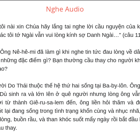
Nghe Audio
tôi nài xin Chúa hãy lắng tai nghe lời cầu nguyện của kẻ
ác tôi tớ Ngài vẫn vui lòng kính sợ Danh Ngài…” (câu 11
 Ông Nê-hê-mi đã làm gì khi nghe tin tức đau lòng về dâ
 những đặc điểm gì? Bạn thường cầu thay cho người khác
ào?
ời Do Thái thuộc thế hệ thứ hai sống tại Ba-by-lôn. Ôn
Dù sinh ra và lớn lên ở quê người nhưng lòng ông vẫ
 từ thành Giê-ru-sa-lem đến, ông liền hỏi thăm và đ
ót lại đang sống trong tình trạng khốn cùng và nhục nhã,
lòng, buồn rầu, và than khóc suốt mấy ngày rồi bắt đầu 
u thay.