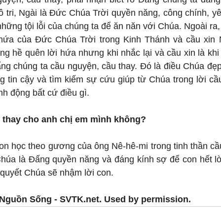
ô tri, Ngài là Đức Chúa Trời quyền năng, công chính, y
những tội lỗi của chúng ta để ăn năn với Chúa. Ngoài ra, 
hứa của Đức Chúa Trời trong Kinh Thánh và cầu xin N
 hề quên lời hứa nhưng khi nhắc lại và cầu xin là khi 
ấng chúng ta cầu nguyện, cầu thay. Đó là điều Chúa đẹp
g tin cậy và tìm kiếm sự cứu giúp từ Chúa trong lời cầ
nh động bất cứ điều gì.
 thay cho anh chị em mình không?
on học theo gương của ông Nê-hê-mi trong tinh thần cầu
Chúa là Đấng quyền năng và đáng kính sợ để con hết lò
n quyết Chúa sẽ nhậm lời con.
Nguồn Sống - SVTK.net. Used by permission.