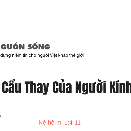
Trang Chủ
Giới Thiệu
Sản Phẩ
NGUỒN SỐNG
dựng niềm tin cho người Việt khắp thế giới
i Cầu Thay Của Người Kín
5
Nê-hê-mi 1:4-11