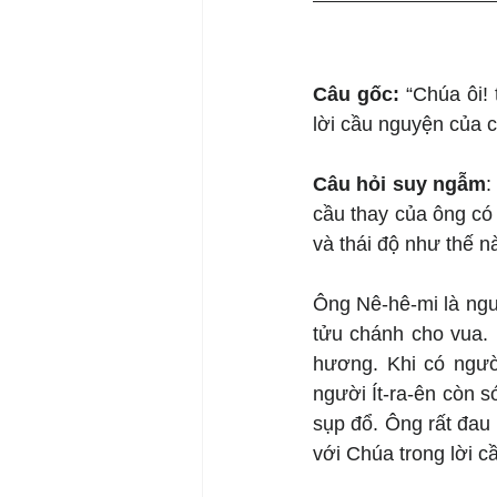
Câu gốc: 
“Chúa ôi! 
lời cầu nguyện của c
Câu hỏi suy ngẫm
:
cầu thay của ông có
và thái độ như thế n
Ông Nê-hê-mi là ngư
tửu chánh cho vua. 
hương. Khi có người
người Ít-ra-ên còn s
sụp đổ. Ông rất đau 
với Chúa trong lời cầ