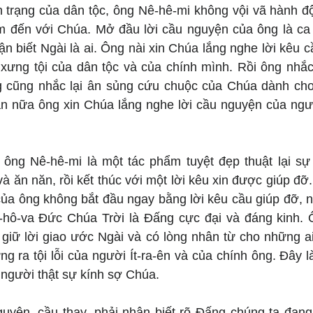
h trạng của dân tộc, ông Nê-hê-mi không vội vã hành độ
m đến với Chúa. Mở đầu lời cầu nguyện của ông là ca
 biết Ngài là ai. Ông nài xin Chúa lắng nghe lời kêu c
 xưng tội của dân tộc và của chính mình. Rồi ông nhắc 
 cũng nhắc lại ân sủng cứu chuộc của Chúa dành cho n
ần nữa ông xin Chúa lắng nghe lời cầu nguyện của ngườ
ông Nê-hê-mi là một tác phẩm tuyệt đẹp thuật lại sự 
và ăn năn, rồi kết thúc với một lời kêu xin được giúp đỡ
của ông không bắt đầu ngay bằng lời kêu cầu giúp đỡ, n
hô-va Đức Chúa Trời là Đấng cực đại và đáng kinh. Ô
giữ lời giao ước Ngài và có lòng nhân từ cho những ai
g ra tội lỗi của người Ít-ra-ên và của chính ông. Đây l
người thật sự kính sợ Chúa.
uyện, cầu thay, phải nhận biết rõ Đấng chúng ta đang