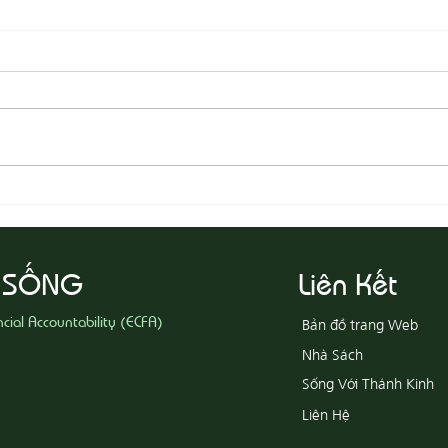
08-05
08-06 Yêu Thương Người Nghèo
Khổ
 SỐNG
Liên Kết
ncial Accountability (ECFA)
Bản đồ trang Web
Nhà Sách
Sống Với Thánh Kinh
Liên Hệ