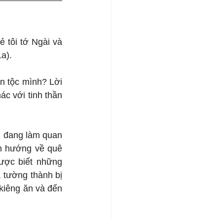
 tôi tớ Ngài và 
a).
n tộc mình? Lời 
 với tinh thần 
g đang làm quan 
n hướng về quê 
ược biết những 
 tường thành bị 
kiêng ăn và đến 