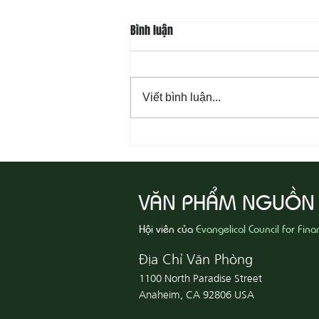
Bình luận
Viết bình luận...
08-07 Nhân Từ Và Chân Thật
VĂN PHẨM NGUỒN
Hội viên của
Evangelical Council for Fina
Địa Chỉ Văn Phòng
1100 North Paradise Street
Anaheim, CA 92806 USA