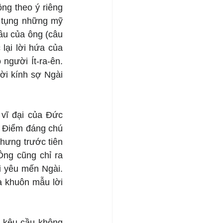
ng theo ý riêng 
 tụng những mỹ 
ầu của ông (câu 
lại lời hứa của 
gười Ít-ra-ên. 
i kính sợ Ngài 
vĩ đại của Đức 
. Điểm đáng chú 
hưng trước tiên 
ng cũng chỉ ra 
 yêu mến Ngài. 
à khuôn mẫu lời 
 kêu cầu không 