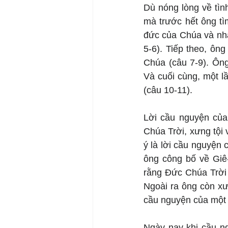
Dù nóng lòng về tìn
mà trước hết ông tì
đức của Chúa và nhận
5-6). Tiếp theo, ông
Chúa (câu 7-9). Ông
Và cuối cùng, một l
(câu 10-11).
Lời cầu nguyện của 
Chúa Trời, xưng tội 
ý là lời cầu nguyện 
ông công bố về Giê-
rằng Đức Chúa Trời 
Ngoài ra ông còn xưn
cầu nguyện của một 
Ngày nay khi cầu ng