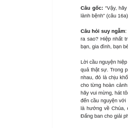
Câu gốc: 
“Vậy, hãy
lành bệnh” (câu 16a)
Câu hỏi suy ngẫm
:
ra sao? Hiệp nhất t
bạn, gia đình, bạn b
Lời cầu nguyện hiệp 
quả thật sự. Trong 
nhau, đó là chịu kh
cho từng hoàn cảnh.
hãy vui mừng, hát tô
đến cầu nguyện với 
là hướng về Chúa, d
Đấng ban cho giải p