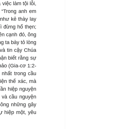
ệc làm tội lỗi, 
 “Trong anh em 
hư kẻ thày lay 
ì đừng hổ thẹn; 
ên cạnh đó, ông 
 ta bày tỏ lòng 
và tin cậy Chúa 
ận biết rằng sự 
hảo (Gia-cơ 1:2-
nhất trong cầu 
n thể xác, mà 
ần hiệp nguyện 
 và cầu nguyện 
hông những gây 
 hiệp một, yêu 