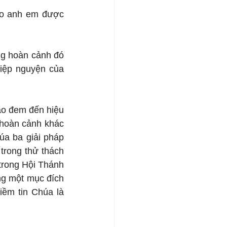
ho anh em được 
g hoàn cảnh đó 
iệp nguyện của 
ão đem đến hiệu 
hoàn cảnh khác 
a ba giải pháp 
rong thử thách 
trong Hội Thánh 
g một mục đích 
ềm tin Chúa là 