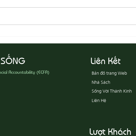
08-05
08-06 Yêu Thương Người Nghèo
Khổ
 SỐNG
Liên Kết
ncial Accountability (ECFA)
Bản đồ trang Web
Nhà Sách
Sống Với Thánh Kinh
Liên Hệ
Lượt Khách