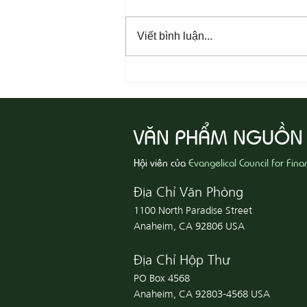
Viết bình luận...
08-07 Nhân Từ Và Chân Thật
VĂN PHẨM NGUỒN
Hội viên của
Evangelical Council for Fina
Địa Chỉ Văn Phòng
1100 North Paradise Street
Anaheim, CA 92806 USA
Địa Chỉ Hộp Thư
PO Box 4568
Anaheim, CA 92803-4568 USA