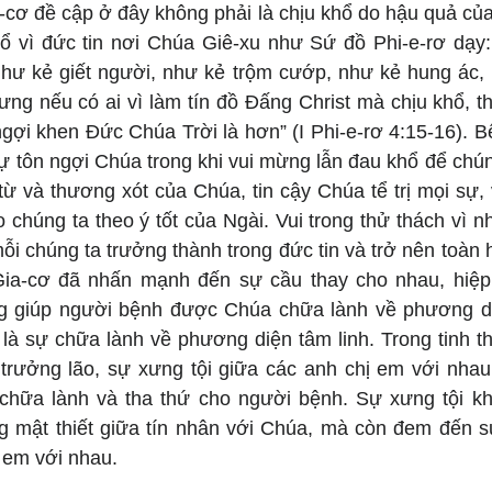
cơ đề cập ở đây không phải là chịu khổ do hậu quả của vi
ổ vì đức tin nơi Chúa Giê-xu như Sứ đồ Phi-e-rơ dạy:
như kẻ giết người, như kẻ trộm cướp, như kẻ hung ác, n
ng nếu có ai vì làm tín đồ Đấng Christ mà chịu khổ, th
gợi khen Đức Chúa Trời là hơn” (I Phi-e-rơ 4:15-16). B
 tôn ngợi Chúa trong khi vui mừng lẫn đau khổ để chúng
từ và thương xót của Chúa, tin cậy Chúa tể trị mọi sự, 
o chúng ta theo ý tốt của Ngài. Vui trong thử thách vì nh
ỗi chúng ta trưởng thành trong đức tin và trở nên toàn 
Gia-cơ đã nhấn mạnh đến sự cầu thay cho nhau, hiệp 
 giúp người bệnh được Chúa chữa lành về phương diệ
là sự chữa lành về phương diện tâm linh. Trong tinh th
 trưởng lão, sự xưng tội giữa các anh chị em với nhau
chữa lành và tha thứ cho người bệnh. Sự xưng tội k
 mật thiết giữa tín nhân với Chúa, mà còn đem đến sự
 em với nhau.