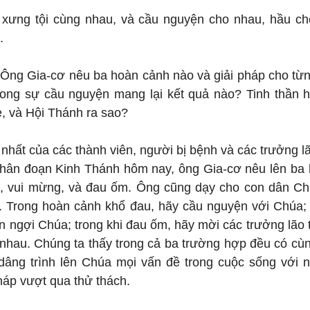
 xưng tội cùng nhau, và cầu nguyện cho nhau, hầu c
.
 Ông Gia-cơ nêu ba hoàn cảnh nào và giải pháp cho từn
rong sự cầu nguyện mang lại kết quả nào? Tinh thần h
è, và Hội Thánh ra sao?
nhất của các thành viên, người bị bệnh và các trưởng l
phân đoạn Kinh Thánh hôm nay, ông Gia-cơ nêu lên ba 
ổ, vui mừng, và đau ốm. Ông cũng dạy cho con dân Chú
 Trong hoàn cảnh khổ đau, hãy cầu nguyện với Chúa; t
n ngợi Chúa; trong khi đau ốm, hãy mời các trưởng lão 
nhau. Chúng ta thấy trong cả ba trường hợp đều có cùn
âng trình lên Chúa mọi vấn đề trong cuộc sống với ni
háp vượt qua thử thách.