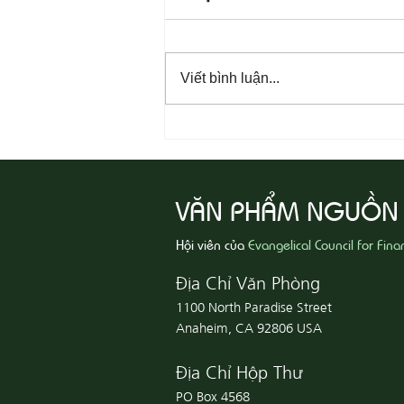
Viết bình luận...
08-06 Yêu Thương Người Nghèo
Khổ
VĂN PHẨM NGUỒN
Hội viên của
Evangelical Council for Fina
Địa Chỉ Văn Phòng
1100 North Paradise Street
Anaheim, CA 92806 USA
Địa Chỉ Hộp Thư
PO Box 4568