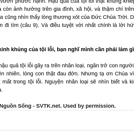
vườn phước hạnh. Hậu quả của tội lỗi thật khủng khiếp,
còn ảnh hưởng trên gia đình, xã hội, và thậm chí trên 
a cũng nhìn thấy lòng thương xót của Đức Chúa Trời. Dù
 đi tìm (câu 9). Và điều tuyệt vời nhất chính là lời h
inh khủng của tội lỗi, bạn nghĩ mình cần phải làm g
ậu quả tội lỗi gây ra trên nhân loại, ngăn trở con người 
iên nhiên, lòng con thật đau đớn. Nhưng tạ ơn Chúa vì
mất trong tội lỗi. Nguyện nhân loại sẽ nhìn biết và ki
a.
Nguồn Sống - SVTK.net. Used by permission.