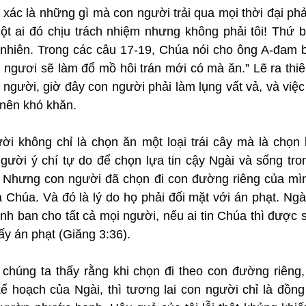
xác là những gì mà con người trải qua mọi thời đại phản
một ai đó chịu trách nhiệm nhưng không phải tôi! Thứ b
 nhiên. Trong các câu 17-19, Chúa nói cho ông A-đam bi
 ngươi sẽ làm đổ mồ hôi trán mới có mà ăn.” Lẽ ra thiê
người, giờ đây con người phải làm lụng vất vả, và việc 
 nên khó khăn.
i không chỉ là chọn ăn một loại trái cây mà là chọn 
ười ý chí tự do để chọn lựa tin cậy Ngài và sống tron
 Nhưng con người đã chọn đi con đường riêng của mìn
 Chúa. Và đó là lý do họ phải đối mặt với án phạt. Ngà
h ban cho tất cả mọi người, nếu ai tin Chúa thì được s
lấy án phạt (Giăng 3:36).
chúng ta thấy rằng khi chọn đi theo con đường riêng, 
 hoạch của Ngài, thì tương lai con người chỉ là đồng