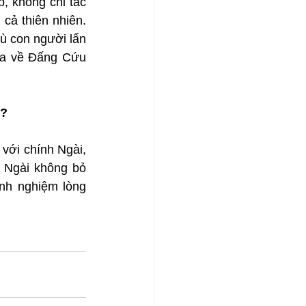
 không chỉ tác 
cả thiên nhiên. 
 con người lẩn 
ứa về Đấng Cứu 
ì?
với chính Ngài, 
 Ngài không bỏ 
nh nghiệm lòng 