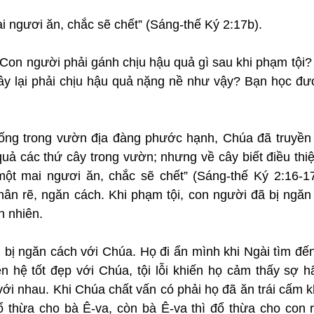
i ngươi ăn, chắc sẽ chết” (Sáng-thế Ký 2:17b).
 Con người phải gánh chịu hậu quả gì sau khi phạm tội? 
cây lại phải chịu hậu quả nặng nề như vậy? Bạn học đượ
ống trong vườn địa đàng phước hạnh, Chúa đã truyền 
ả các thứ cây trong vườn; nhưng về cây biết điều thiện
ột mai ngươi ăn, chắc sẽ chết” (Sáng-thế Ký 2:16-17)
phân rẽ, ngăn cách. Khi phạm tội, con người đã bị ngăn
n nhiên.
 bị ngăn cách với Chúa. Họ đi ẩn mình khi Ngài tìm đến
n hệ tốt đẹp với Chúa, tội lỗi khiến họ cảm thấy sợ hã
ới nhau. Khi Chúa chất vấn có phải họ đã ăn trái cấm k
 thừa cho bà Ê-va, còn bà Ê-va thì đổ thừa cho con rắ