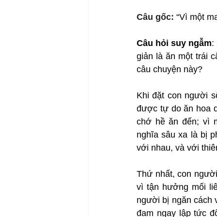
Câu gốc: 
“Vì một ma
Câu hỏi suy ngẫm
:
giản là ăn một trái 
câu chuyện này?
Khi đặt con người s
được tự do ăn hoa qu
chớ hề ăn đến; vì m
nghĩa sâu xa là bị 
với nhau, và với thiê
Thứ nhất, con người
vì tận hưởng mối liê
người bị ngăn cách v
đam ngay lập tức đổ