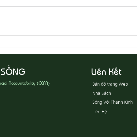
08-05 Thi Hành Sự Công Chính
08-04
Ác
 SỐNG
Liên Kết
ncial Accountability (ECFA)
Bản đồ trang Web
Nhà Sách
Sống Với Thánh Kinh
Liên Hệ