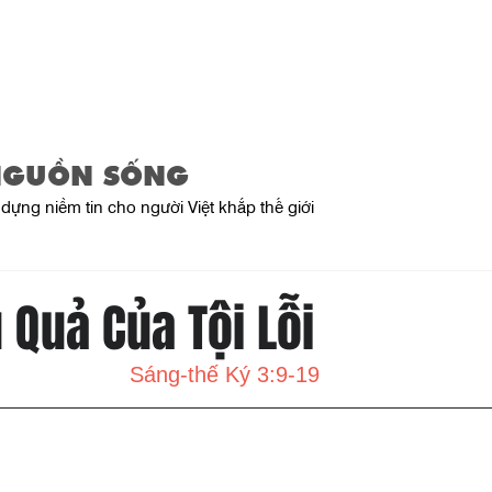
Trang Chủ
Giới Thiệu
Sản Phẩ
NGUỒN SỐNG
dựng niềm tin cho người Việt khắp thế giới
 Quả Của Tội Lỗi
Sáng-thế Ký 3:9-19