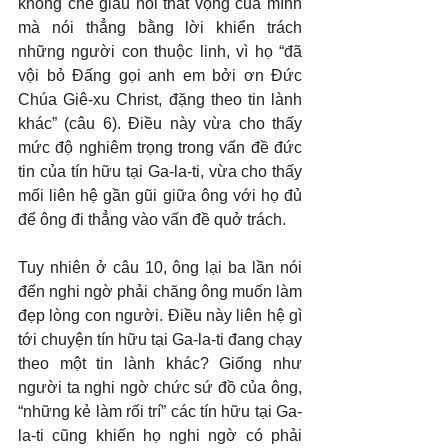
không che giấu nỗi thất vọng của mình 
mà nói thẳng bằng lời khiển trách 
những người con thuộc linh, vì họ “đã 
vội bỏ Đấng gọi anh em bởi ơn Đức 
Chúa Giê-xu Christ, đặng theo tin lành 
khác” (câu 6). Điều này vừa cho thấy 
mức độ nghiêm trọng trong vấn đề đức 
tin của tín hữu tại Ga-la-ti, vừa cho thấy 
mối liên hệ gần gũi giữa ông với họ đủ 
để ông đi thẳng vào vấn đề quở trách.
Tuy nhiên ở câu 10, ông lại ba lần nói 
đến nghi ngờ phải chăng ông muốn làm 
đẹp lòng con người. Điều này liên hệ gì 
tới chuyện tín hữu tại Ga-la-ti đang chạy 
theo một tin lành khác? Giống như 
người ta nghi ngờ chức sứ đồ của ông, 
“những kẻ làm rối trí” các tín hữu tại Ga-
la-ti cũng khiến họ nghi ngờ có phải 