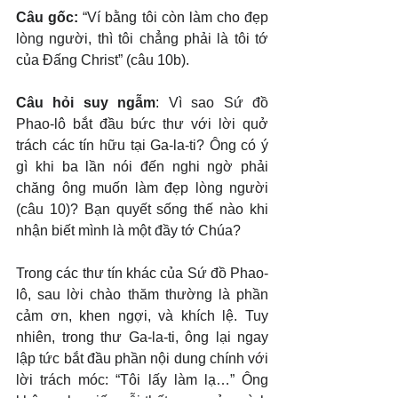
Câu gốc: 
“Ví bằng tôi còn làm cho đẹp 
lòng người, thì tôi chẳng phải là tôi tớ 
của Đấng Christ” (câu 10b).
Câu hỏi suy ngẫm
: Vì sao Sứ đồ 
Phao-lô bắt đầu bức thư với lời quở 
trách các tín hữu tại Ga-la-ti? Ông có ý 
gì khi ba lần nói đến nghi ngờ phải 
chăng ông muốn làm đẹp lòng người 
(câu 10)? Bạn quyết sống thế nào khi 
nhận biết mình là một đầy tớ Chúa?
Trong các thư tín khác của Sứ đồ Phao-
lô, sau lời chào thăm thường là phần 
cảm ơn, khen ngợi, và khích lệ. Tuy 
nhiên, trong thư Ga-la-ti, ông lại ngay 
lập tức bắt đầu phần nội dung chính với 
lời trách móc: “Tôi lấy làm lạ…” Ông 