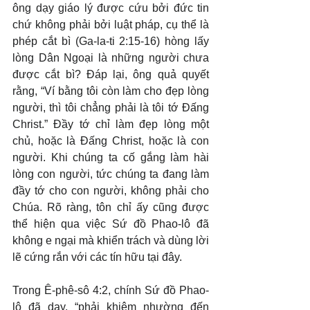
ông dạy giáo lý được cứu bởi đức tin 
chứ không phải bởi luật pháp, cụ thể là 
phép cắt bì (Ga-la-ti 2:15-16) hòng lấy 
lòng Dân Ngoại là những người chưa 
được cắt bì? Đáp lại, ông quả quyết 
rằng, “Ví bằng tôi còn làm cho đẹp lòng 
người, thì tôi chẳng phải là tôi tớ Đấng 
Christ.” Đầy tớ chỉ làm đẹp lòng một 
chủ, hoặc là Đấng Christ, hoặc là con 
người. Khi chúng ta cố gắng làm hài 
lòng con người, tức chúng ta đang làm 
đầy tớ cho con người, không phải cho 
Chúa. Rõ ràng, tôn chỉ ấy cũng được 
thể hiện qua việc Sứ đồ Phao-lô đã 
không e ngại mà khiển trách và dùng lời 
lẽ cứng rắn với các tín hữu tại đây.
Trong Ê-phê-sô 4:2, chính Sứ đồ Phao-
lô đã dạy, “phải khiêm nhường đến 