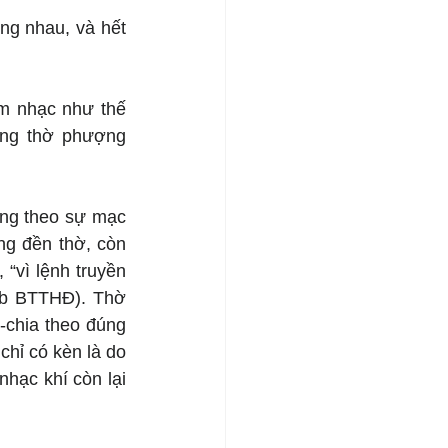
ng nhau, và hết 
m nhạc như thế 
ng thờ phượng 
ng theo sự mạc 
g đền thờ, còn 
 “vì lệnh truyền 
5b BTTHĐ). Thờ 
chia theo đúng 
chỉ có kèn là do 
ạc khí còn lại 