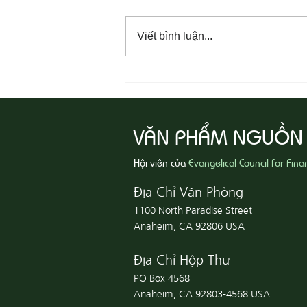
Viết bình luận...
08-06 Yêu Thương Người Nghèo
Khổ
VĂN PHẨM NGUỒN
Hội viên của
Evangelical Council for Fina
Địa Chỉ Văn Phòng
1100 North Paradise Street
Anaheim, CA 92806 USA
Địa Chỉ Hộp Thư
PO Box 4568
Anaheim, CA 92803-4568 USA