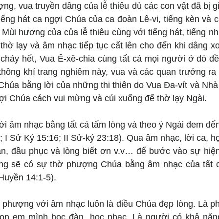
ng, vua truyền dâng của lễ thiêu dù các con vật đã bị giế
tiếng hát ca ngợi Chúa của ca đoàn Lê-vi, tiếng kèn và c
 Mùi hương của của lễ thiêu cùng với tiếng hát, tiếng nh
hờ lạy và âm nhạc tiếp tục cất lên cho đến khi dâng xon
ã cháy hết, Vua Ê-xê-chia cùng tất cả mọi người ở đó đ
hông khí trang nghiêm này, vua và các quan trưởng ra 
Chúa bằng lời của những thi thiên do Vua Đa-vít và Nhà 
gợi Chúa cách vui mừng và cúi xuống để thờ lạy Ngài.
 âm nhạc bằng tất cả tấm lòng và theo ý Ngài đem đến
 I Sử Ký 15:16; II Sử-ký 23:18). Qua âm nhạc, lời ca, họ 
n, đầu phục và lòng biết ơn v.v… để bước vào sự hiện 
ng sẽ có sự thờ phượng Chúa bằng âm nhạc của tất c
Huyền 14:1-5).
 phượng với âm nhạc luôn là điều Chúa đẹp lòng. Là ph
con em mình học đàn, học nhạc. Là người có khả năn