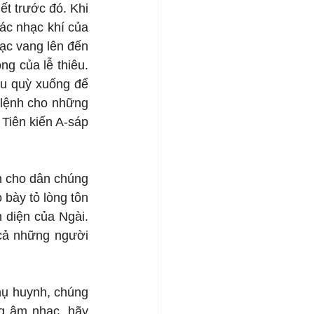
t trước đó. Khi 
ác nhạc khí của 
ạc vang lên đến 
g của lễ thiêu. 
ều quỳ xuống để 
lệnh cho những 
Tiên kiến A-sáp 
 cho dân chúng 
bày tỏ lòng tôn 
diện của Ngài. 
ả những người 
ụ huynh, chúng 
g âm nhạc, hãy 