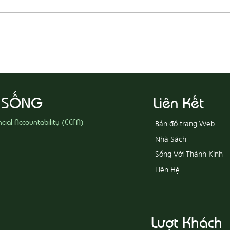
08-05 Thi Hành Sự Công Chính
08-04
Ác
 SỐNG
Liên Kết
ncial Accountability (ECFA)
Bản đồ trang Web
Nhà Sách
Sống Với Thánh Kinh
Liên Hệ
Lượt Khách