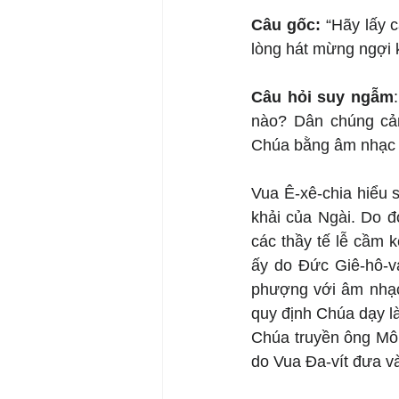
Câu gốc: 
“Hãy lấy c
lòng hát mừng ngợi 
Câu hỏi suy ngẫm
nào? Dân chúng cảm
Chúa bằng âm nhạc 
Vua Ê-xê-chia hiểu
khải của Ngài. Do đ
các thầy tế lễ cầm kè
ấy do Đức Giê-hô-v
phượng với âm nhạc 
quy định Chúa dạy là 
Chúa truyền ông Môi
do Vua Đa-vít đưa và