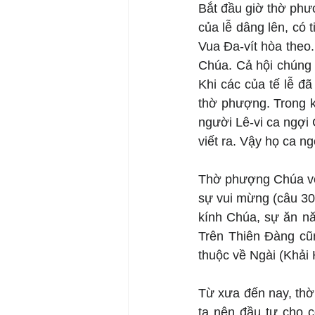
Bắt đầu giờ thờ phượ
của lễ dâng lên, có 
Vua Đa-vít hòa theo.
Chúa. Cả hội chúng t
Khi các của tế lễ đ
thờ phượng. Trong k
người Lê-vi ca ngợi 
viết ra. Vậy họ ca n
Thờ phượng Chúa với
sự vui mừng (câu 30;
kính Chúa, sự ăn nă
Trên Thiên Đàng cũ
thuộc về Ngài (Khải 
Từ xưa đến nay, thờ
ta nên đầu tư cho 