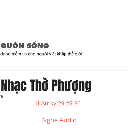
Trang Chủ
Giới Thiệu
Sản Phẩ
NGUỒN SỐNG
dựng niềm tin cho người Việt khắp thế giới
 Nhạc Thờ Phượng
25
II Sử-ký 29:25-30
Nghe Audio