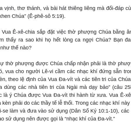
a vịnh, thơ thánh, và bài hát thiêng liêng mà đối-đáp cù
khen Chúa” (Ê-phê-sô 5:19).
: Vua Ê-xê-chia sắp đặt việc thờ phượng Chúa bằng â
 thấy ra sao khi họ hết lòng ca ngợi Chúa? Bạn đa
như thế nào?
 sự thờ phượng được Chúa chấp nhận phải là thờ phượ
ó, vua cho người Lê-vi cầm các nhạc khí đứng sẵn tron
n, theo lệ định của Vua Đa-vít và các tiên tri của Chúa,
a dùng các nhà tiên tri của Ngài mà dạy bảo” (câu 2
là ý Chúa được Vua Đa-vít thi hành từ xưa. Vua Ê-xê-
kèn phải do các thầy tế lễ thổi. Trong các nhạc khí này 
-se làm và đưa vào sử dụng (Dân Số Ký 10:1-10), các nh
o sử dụng nên được gọi là “nhạc khí của Đa-vít.”