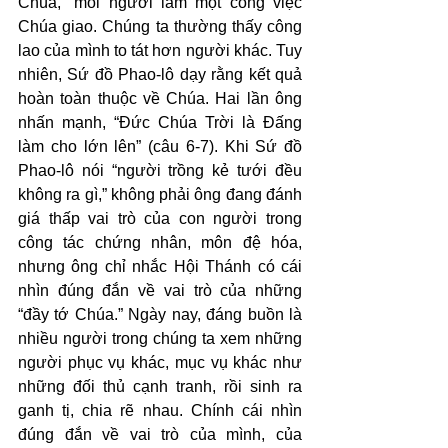
Chúa,” mỗi người làm một công việc 
Chúa giao. Chúng ta thường thấy công 
lao của mình to tát hơn người khác. Tuy 
nhiên, Sứ đồ Phao-lô dạy rằng kết quả 
hoàn toàn thuộc về Chúa. Hai lần ông 
nhấn mạnh, “Đức Chúa Trời là Đấng 
làm cho lớn lên” (câu 6-7). Khi Sứ đồ 
Phao-lô nói “người trồng kẻ tưới đều 
không ra gì,” không phải ông đang đánh 
giá thấp vai trò của con người trong 
công tác chứng nhân, môn đệ hóa, 
nhưng ông chỉ nhắc Hội Thánh có cái 
nhìn đúng đắn về vai trò của những 
“đầy tớ Chúa.” Ngày nay, đáng buồn là 
nhiều người trong chúng ta xem những 
người phục vụ khác, mục vụ khác như 
những đối thủ cạnh tranh, rồi sinh ra 
ganh tị, chia rẽ nhau. Chính cái nhìn 
đúng đắn về vai trò của mình, của 