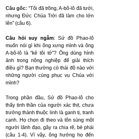
Câu gốc: 
“Tôi đã trồng, A-bô-lô đã tưới, 
nhưng Đức Chúa Trời đã làm cho lớn 
lên” (câu 6).
Câu hỏi suy ngẫm
: Sứ đồ Phao-lô 
muốn nói gì khi ông xưng mình và ông 
A-bô-lô là “kẻ tôi tớ”? Ông dùng hình 
ảnh trong nông nghiệp để giải thích 
điều gì? Bạn thường có thái độ nào với 
những người cùng phục vụ Chúa với 
mình?
Trong phần đầu, Sứ đồ Phao-lô cho 
thấy tinh thần của người xác thịt, chưa 
trưởng thành thuộc linh là ganh tị, tranh 
cạnh. Họ chọn đi theo và tôn sùng một 
người lãnh đạo, gây ra chia rẽ, bè phái 
(câu 1-4). Vì vậy, ông hướng họ đến 