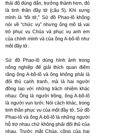
thái độ đúng đắn, trưởng thành hơn, đó 
là tinh thần đầy tớ (câu 5). Khi xưng 
mình là “tôi tớ,” Sứ đồ Phao-lô không 
nói về “chức vụ” nhưng ông mô tả vai 
trò phục vụ Chúa và phục vụ anh em 
của chính mình và của ông A-bô-lô như 
một đầy tớ.
Sứ đồ Phao-lô dùng hình ảnh trong 
nông nghiệp để giải thích quan điểm 
rằng ông A-bô-lô và ông không phải là 
đối thủ cạnh tranh, mà là hai người 
đồng lao với những trách nhiệm khác 
nhau: Ông là người trồng, ông A-bô-lô 
là người vun tưới. Nói cách khác, trong 
tinh thần phục vụ của một đầy tớ, Sứ đồ 
Phao-lô và ông A-bô-lô là những người 
hỗ trợ nhau chứ không phải đối thủ của 
nhau. Trước mắt Chúa, công của hai 