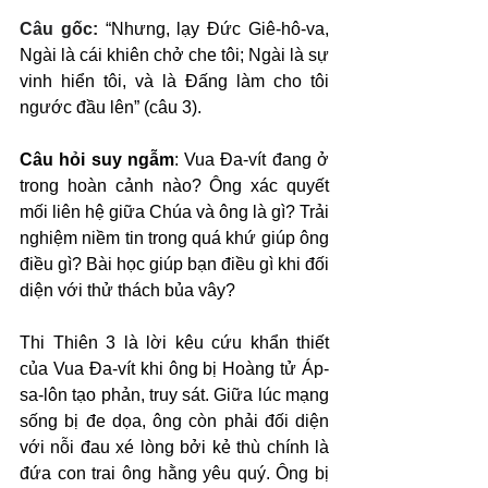
Câu gốc: 
“Nhưng, lạy Đức Giê-hô-va, 
Ngài là cái khiên chở che tôi; Ngài là sự 
vinh hiển tôi, và là Đấng làm cho tôi 
ngước đầu lên” (câu 3).
Câu hỏi suy ngẫm
: Vua Đa-vít đang ở 
trong hoàn cảnh nào? Ông xác quyết 
mối liên hệ giữa Chúa và ông là gì? Trải 
nghiệm niềm tin trong quá khứ giúp ông 
điều gì? Bài học giúp bạn điều gì khi đối 
diện với thử thách bủa vây?
Thi Thiên 3 là lời kêu cứu khẩn thiết 
của Vua Đa-vít khi ông bị Hoàng tử Áp-
sa-lôn tạo phản, truy sát. Giữa lúc mạng 
sống bị đe dọa, ông còn phải đối diện 
với nỗi đau xé lòng bởi kẻ thù chính là 
đứa con trai ông hằng yêu quý. Ông bị 