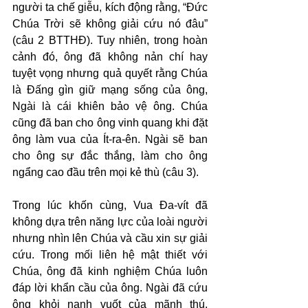
người ta chế giễu, kích động rằng, “Đức 
Chúa Trời sẽ không giải cứu nó đâu” 
(câu 2 BTTHĐ). Tuy nhiên, trong hoàn 
cảnh đó, ông đã không nản chí hay 
tuyệt vọng nhưng quả quyết rằng Chúa 
là Đấng gìn giữ mạng sống của ông, 
Ngài là cái khiên bảo vệ ông. Chúa 
cũng đã ban cho ông vinh quang khi đặt 
ông làm vua của Ít-ra-ên. Ngài sẽ ban 
cho ông sự đắc thắng, làm cho ông 
ngẩng cao đầu trên mọi kẻ thù (câu 3).
Trong lúc khốn cùng, Vua Đa-vít đã 
không dựa trên năng lực của loài người 
nhưng nhìn lên Chúa và cầu xin sự giải 
cứu. Trong mối liên hệ mật thiết với 
Chúa, ông đã kinh nghiệm Chúa luôn 
đáp lời khẩn cầu của ông. Ngài đã cứu 
ông khỏi nanh vuốt của mãnh thú, 