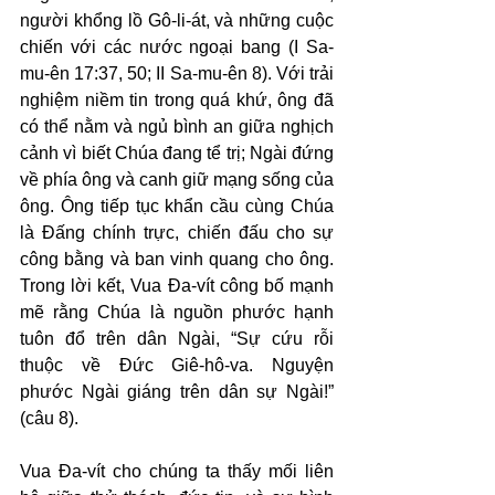
người khổng lồ Gô-li-át, và những cuộc 
chiến với các nước ngoại bang (I Sa-
mu-ên 17:37, 50; II Sa-mu-ên 8). Với trải 
nghiệm niềm tin trong quá khứ, ông đã 
có thể nằm và ngủ bình an giữa nghịch 
cảnh vì biết Chúa đang tể trị; Ngài đứng 
về phía ông và canh giữ mạng sống của 
ông. Ông tiếp tục khẩn cầu cùng Chúa 
là Đấng chính trực, chiến đấu cho sự 
công bằng và ban vinh quang cho ông. 
Trong lời kết, Vua Đa-vít công bố mạnh 
mẽ rằng Chúa là nguồn phước hạnh 
tuôn đổ trên dân Ngài, “Sự cứu rỗi 
thuộc về Đức Giê-hô-va. Nguyện 
phước Ngài giáng trên dân sự Ngài!” 
(câu 8).
Vua Đa-vít cho chúng ta thấy mối liên 