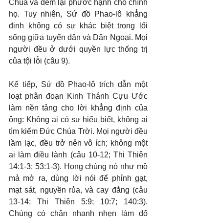
Chúa và đem lại phước hạnh cho chính 
họ. Tuy nhiên, Sứ đồ Phao-lô khẳng 
định không có sự khác biệt trong lối 
sống giữa tuyển dân và Dân Ngoại. Mọi 
người đều ở dưới quyền lực thống trị 
của tội lỗi (câu 9).
Kế tiếp, Sứ đồ Phao-lô trích dẫn một 
loạt phân đoạn Kinh Thánh Cựu Ước 
làm nền tảng cho lời khẳng định của 
ông: Không ai có sự hiểu biết, không ai 
tìm kiếm Đức Chúa Trời. Mọi người đều 
lầm lạc, đều trở nên vô ích; không một 
ai làm điều lành (câu 10-12; Thi Thiên 
14:1-3; 53:1-3). Họng chúng nó như mồ 
mả mở ra, dùng lời nói để phỉnh gạt, 
mạt sát, nguyền rủa, và cay đắng (câu 
13-14; Thi Thiên 5:9; 10:7; 140:3). 
Chúng có chân nhanh nhẹn làm đổ 