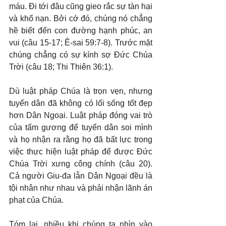
máu. Đi tới đâu cũng gieo rắc sự tàn hại 
và khổ nạn. Bởi cớ đó, chúng nó chẳng 
hề biết đến con đường hạnh phúc, an 
vui (câu 15-17; Ê-sai 59:7-8). Trước mặt 
chúng chẳng có sự kính sợ Đức Chúa 
Trời (câu 18; Thi Thiên 36:1).
Dù luật pháp Chúa là trọn vẹn, nhưng 
tuyển dân đã không có lối sống tốt đẹp 
hơn Dân Ngoại. Luật pháp đóng vai trò 
của tấm gương để tuyển dân soi mình 
và họ nhận ra rằng họ đã bất lực trong 
việc thực hiện luật pháp để được Đức 
Chúa Trời xưng công chính (câu 20). 
Cả người Giu-đa lẫn Dân Ngoại đều là 
tội nhân như nhau và phải nhận lãnh án 
phạt của Chúa.
Tóm lại, nhiều khi chúng ta nhìn vào 