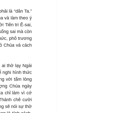
ải là “dân Ta.” 
 và làm theo ý 
 Tiên tri Ê-sai, 
ống sai mà còn 
hức, phô trương 
ỏ Chúa và cách 
i thờ lạy Ngài 
ễ nghi hình thức 
g với tấm lòng 
ượng Chúa ngày 
 chỉ làm vì cớ 
Thánh chê cười 
g sẽ nói sự thờ 