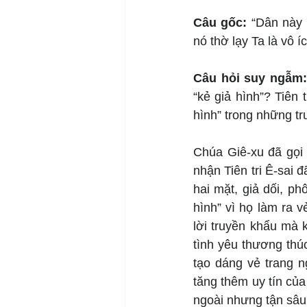
Câu gốc: 
“Dân này 
nó thờ lạy Ta là vô íc
Câu hỏi suy ngẫm
“kẻ giả hình”? Tiên 
hình” trong những t
Chúa Giê-xu đã gọi 
nhận Tiên tri Ê-sai đ
hai mặt, giả dối, ph
hình” vì họ làm ra 
lời truyền khẩu mà 
tình yêu thương thúc
tạo dáng vẻ trang n
tăng thêm uy tín của
ngoài nhưng tận sâu 