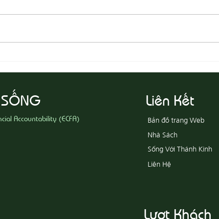
08-05
08-06 Yêu Thương Người Nghèo
Khổ
 SỐNG
Liên Kết
ncial Accountability (ECFA)
Bản đồ trang Web
Nhà Sách
Sống Với Thánh Kinh
Liên Hệ
Lượt Khách