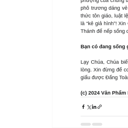
phượng của chúng ta 
phô trương dáng vẻ 
thức tôn giáo, luật 
là “kẻ giả hình”! Xi
Thánh để nếp sống c
Bạn có đang sống 
Lạy Chúa, Chúa biết
lòng. Xin đừng để c
giấu được Đấng Toàn
(c) 2024 Văn Phẩm 