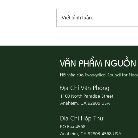
Viết bình luận...
08-07 Nhân Từ Và Chân Thật
VĂN PHẨM NGUỒN
Hội viên của
Evangelical Council for Fina
Địa Chỉ Văn Phòng
1100 North Paradise Street
Anaheim, CA 92806 USA
Địa Chỉ Hộp Thư
PO Box 4568
Anaheim, CA 92803-4568 USA