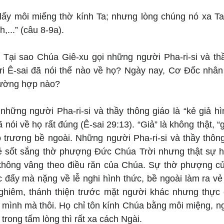
lấy môi miếng thờ kính Ta; nhưng lòng chúng nó xa Ta
h,...” (câu 8-9a).
:
 Tại sao Chúa Giê-xu gọi những người Pha-ri-si và thầ
tri Ê-sai đã nói thế nào về họ? Ngày nay, Cơ Đốc nhân 
rường hợp nào?
những người Pha-ri-si và thầy thông giáo là “kẻ giả hì
ã nói về họ rất đúng (Ê-sai 29:13). “Giả” là không thật, “g
ô trương bề ngoài. Những người Pha-ri-si và thầy thông 
vẻ sốt sắng thờ phượng Đức Chúa Trời nhưng thật sự họ
không vâng theo điều răn của Chúa. Sự thờ phượng củ
 đẩy mà nặng về lễ nghi hình thức, bề ngoài làm ra vẻ t
ghiêm, thánh thiện trước mặt người khác nhưng thực c
 mình mà thôi. Họ chỉ tôn kính Chúa bằng môi miệng, ngh
trong tấm lòng thì rất xa cách Ngài.