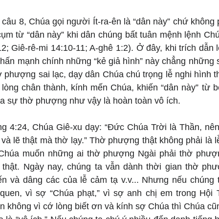
 câu 8, Chúa gọi người Ít-ra-ên là “dân này” chứ không ph
m từ “dân này” khi dân chúng bất tuân mệnh lệnh Chúa
2; Giê-rê-mi 14:10-11; A-ghê 1:2). Ở đây, khi trích dẫn lời
ấn mạnh chính những “kẻ giả hình” này chẳng những s
 phượng sai lạc, dạy dân Chúa chú trọng lễ nghi hình t
lòng chân thành, kính mến Chúa, khiến “dân này” từ b
úa sự thờ phượng như vậy là hoàn toàn vô ích.
 4:24, Chúa Giê-xu dạy: “Đức Chúa Trời là Thần, nên a
 và lẽ thật mà thờ lạy.” Thờ phượng thật không phải là l
 Chúa muốn những ai thờ phượng Ngài phải thờ phượn
 thật. Ngày nay, chúng ta vẫn dành thời gian thờ ph
n và dâng các của lễ cảm tạ v.v... Nhưng nếu chúng ta
i quen, vì sợ “Chúa phạt,” vì sợ anh chị em trong Hội 
n không vì cớ lòng biết ơn và kính sợ Chúa thì Chúa cũn