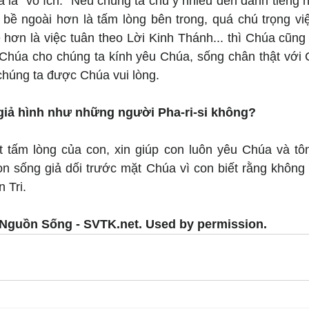
là “vô ích.” Nếu chúng ta chú ý nhiều đến danh tiếng hơ
bề ngoài hơn là tấm lòng bên trong, quá chú trọng việc
lệ hơn là việc tuân theo Lời Kinh Thánh... thì Chúa cũng 
n Chúa cho chúng ta kính yêu Chúa, sống chân thật với 
húng ta được Chúa vui lòng.
giả hình như những người Pha-ri-si không?
 tấm lòng của con, xin giúp con luôn yêu Chúa và tôn 
on sống giả dối trước mặt Chúa vì con biết rằng không 
 Tri.
Nguồn Sống - SVTK.net. Used by permission.