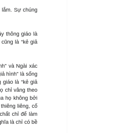
 lắm. Sự chúng 
y thông giáo là 
cũng là “kẻ giả 
nh” và Ngài xác 
iả hình” là sống 
giáo là “kẻ giả 
 chỉ vâng theo 
a họ không bởi 
hiêng liêng, cố 
hất chỉ để làm 
ĩa là chỉ có bề 