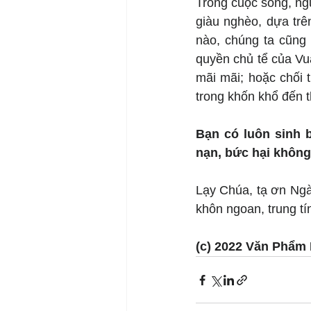
Trong cuộc sống, ngư
giàu nghèo, dựa trên
nào, chúng ta cũng 
quyền chủ tể của Vu
mãi mãi; hoặc chối t
trong khốn khổ đến t
Bạn có luôn sinh b
nạn, bức hại khôn
Lạy Chúa, tạ ơn Ngà
khôn ngoan, trung tín
(c) 2022 Văn Phẩm 