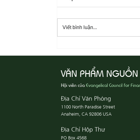
Viết bình luận...
08-07 Nhân Từ Và Chân Thật
VĂN PHẨM NGUỒN
Hội viên của
Evangelical Council for Fina
Địa Chỉ Văn Phòng
1100 North Paradise Street
Anaheim, CA 92806 USA
Địa Chỉ Hộp Thư
PO Box 4568