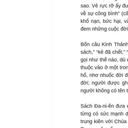
sao. Vẻ rực rỡ ấy đ
về sự công bình” (câ
khổ nạn, bức hại, v
đem những cuộc đời 
Bốn câu Kinh Thánh 
sách,” “kẻ đã chết,”
gọi như thế nào, dù 
thuộc vào ở một tro
hổ, nhơ nhuốc đời đờ
đời; người được ghi
người không có tên t
Sách Đa-ni-ên đưa ch
từng có sức mạnh dư
trung kiên với Chúa 