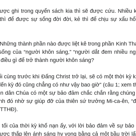
ược ghi trong quyển sách kia thì sẽ được cứu. Nhiều kẻ
 thì để được sự sống đời đời, kẻ thì để chịu sự xấu hổ
 Những thành phần nào được liệt kê trong phần Kinh Th
sống của “người khôn sáng,” “người dắt đem nhiều ng
 điều gì để trở thành người khôn sáng?
cùng trước khi Đấng Christ trở lại, sẽ có một thời kỳ k
ến kỳ đó cũng chẳng có như vậy bao giờ” (câu 1; xem th
con dân Chúa có một sự bảo đảm chắc chắn rằng chúng t
nh đó nhờ sự giúp đỡ của thiên sứ trưởng Mi-ca-ên, “đ
BTTHĐ).
tối của thời kỳ khổ nạn ấy, với lời bảo đảm về sự bảo 
được thắp lên ánh sáng hy vọng bằng cả một bầu trời lấ