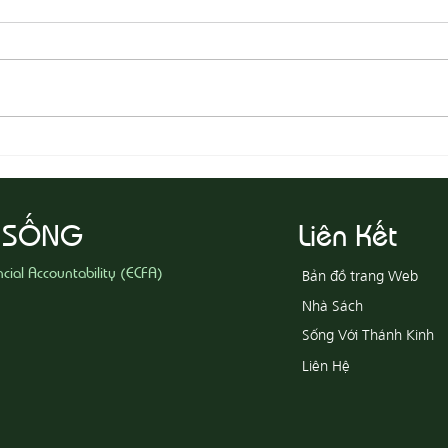
08-05
08-06 Yêu Thương Người Nghèo
Khổ
 SỐNG
Liên Kết
ncial Accountability (ECFA)
Bản đồ trang Web
Nhà Sách
Sống Với Thánh Kinh
Liên Hệ