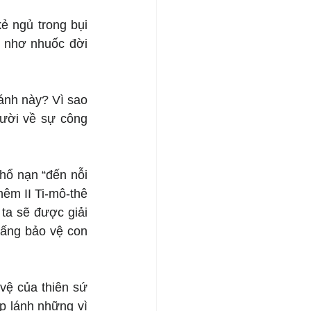
 ngủ trong bụi 
 nhơ nhuốc đời 
ánh này? Vì sao 
ười về sự công 
hổ nạn “đến nỗi 
êm II Ti-mô-thê 
a sẽ được giải 
ấng bảo vệ con 
vệ của thiên sứ 
p lánh những vì 