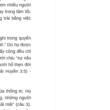
em nhiều người 
 trong tăm tối, 
trái bằng việc 
hi trong quyển 
nh.” Dù họ được 
ấy cũng đều chỉ 
ời chịu “sự xấu 
ười hổ thẹn đời 
i Huyền 3:5) - 
a thống trị. Họ 
g, những người 
i mãi” (câu 3). 