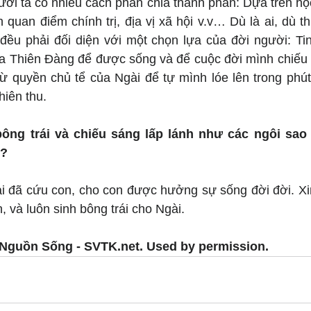
ời ta có nhiều cách phân chia thành phần: Dựa trên học
 quan điểm chính trị, địa vị xã hội v.v… Dù là ai, dù t
đều phải đối diện với một chọn lựa của đời người: Tin
a Thiên Đàng để được sống và để cuộc đời mình chiếu lấ
ừ quyền chủ tể của Ngài để tự mình lóe lên trong phút c
hiên thu.
ông trái và chiếu sáng lấp lánh như các ngôi sao 
g?
i đã cứu con, cho con được hưởng sự sống đời đời. Xin
, và luôn sinh bông trái cho Ngài.
Nguồn Sống - SVTK.net. Used by permission.