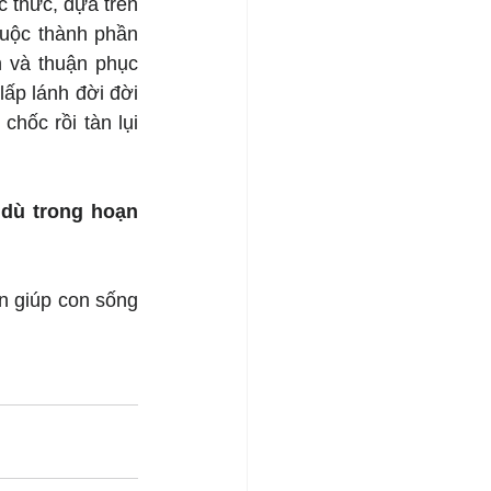
 thức, dựa trên 
huộc thành phần 
 và thuận phục 
p lánh đời đời 
hốc rồi tàn lụi 
dù trong hoạn 
 giúp con sống 