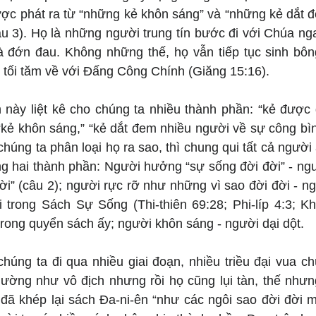
ược phát ra từ “những kẻ khôn sáng” và “những kẻ dắt đ
u 3). Họ là những người trung tín bước đi với Chúa ngay
à đớn đau. Không những thế, họ vẫn tiếp tục sinh bông 
tối tăm về với Đấng Công Chính (Giăng 15:16).
này liệt kê cho chúng ta nhiều thành phần: “kẻ được g
 “kẻ khôn sáng,” “kẻ dắt đem nhiều người về sự công bì
chúng ta phân loại họ ra sao, thì chung qui tất cả người 
ng hai thành phần: Người hưởng “sự sống đời đời” - ngư
i” (câu 2); người rực rỡ như những vì sao đời đời - ng
 trong Sách Sự Sống (Thi-thiên 69:28; Phi-líp 4:3; Khả
rong quyển sách ấy; người khôn sáng - người dại dột.
úng ta đi qua nhiều giai đoạn, nhiều triều đại vua chú
ờng như vô địch nhưng rồi họ cũng lụi tàn, thế nhưn
đã khép lại sách Đa-ni-ên “như các ngôi sao đời đời mã