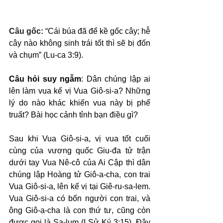
Câu gốc: 
“Cái búa đã để kề gốc cây; hễ 
cây nào không sinh trái tốt thì sẽ bị đốn 
và chụm” (Lu-ca 3:9).
Câu hỏi suy ngẫm
: Dân chúng lập ai 
lên làm vua kế vị Vua Giô-si-a? Những 
lý do nào khác khiến vua này bị phế 
truất? Bài học cảnh tỉnh bạn điều gì?
Sau khi Vua Giô-si-a, vị vua tốt cuối 
cùng của vương quốc Giu-đa tử trận 
dưới tay Vua Nê-cô của Ai Cập thì dân 
chúng lập Hoàng tử Giô-a-cha, con trai 
Vua Giô-si-a, lên kế vị tại Giê-ru-sa-lem. 
Vua Giô-si-a có bốn người con trai, và 
ông Giô-a-cha là con thứ tư, cũng còn 
được gọi là Sa-lum (I Sử Ký 3:15). Đây 