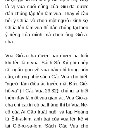
là vị vua cuối cùng của Giu-đa được 
dân chúng lập lên làm vua. Thay vì cầu 
hỏi ý Chúa và chọn một người kính sợ 
Chúa lên làm vua thì dân chúng lại theo 
ý riêng của mình mà chọn ông Giô-a-
cha.
Vua Giô-a-cha được hai mươi ba tuổi 
khi lên làm vua. Sách Sử Ký ghi chép 
rất ngắn gọn về vua này chỉ trong bốn 
câu, nhưng nhờ sách Các Vua cho biết, 
“người làm điều ác trước mặt Đức Giê-
hô-va” (II Các Vua 23:32), chúng ta biết 
thêm đây là một vua gian ác. Vua Giô-a-
cha chỉ cai trị có ba tháng thì bị Vua Nê-
cô của Ai Cập truất ngôi và lập Hoàng 
tử Ê-li-a-kim, anh trai của vua lên kế vị 
tại Giê-ru-sa-lem. Sách Các Vua cho 