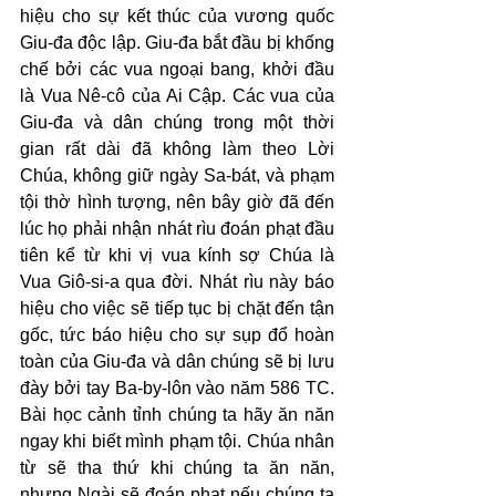
hiệu cho sự kết thúc của vương quốc 
Giu-đa độc lập. Giu-đa bắt đầu bị khống 
chế bởi các vua ngoại bang, khởi đầu 
là Vua Nê-cô của Ai Cập. Các vua của 
Giu-đa và dân chúng trong một thời 
gian rất dài đã không làm theo Lời 
Chúa, không giữ ngày Sa-bát, và phạm 
tội thờ hình tượng, nên bây giờ đã đến 
lúc họ phải nhận nhát rìu đoán phạt đầu 
tiên kể từ khi vị vua kính sợ Chúa là 
Vua Giô-si-a qua đời. Nhát rìu này báo 
hiệu cho việc sẽ tiếp tục bị chặt đến tận 
gốc, tức báo hiệu cho sự sụp đổ hoàn 
toàn của Giu-đa và dân chúng sẽ bị lưu 
đày bởi tay Ba-by-lôn vào năm 586 TC. 
Bài học cảnh tỉnh chúng ta hãy ăn năn 
ngay khi biết mình phạm tội. Chúa nhân 
từ sẽ tha thứ khi chúng ta ăn năn, 
nhưng Ngài sẽ đoán phạt nếu chúng ta 