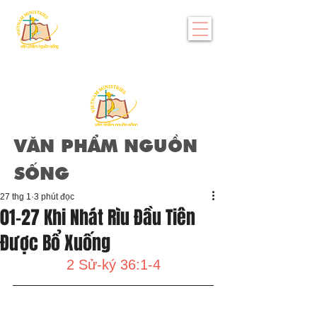
VĂN PHẨM NGUỒN
SỐNG
27 thg 1
3 phút đọc
01-27 Khi Nhát Rìu Đầu Tiên
Được Bổ Xuống
2 Sử-ký 36:1-4