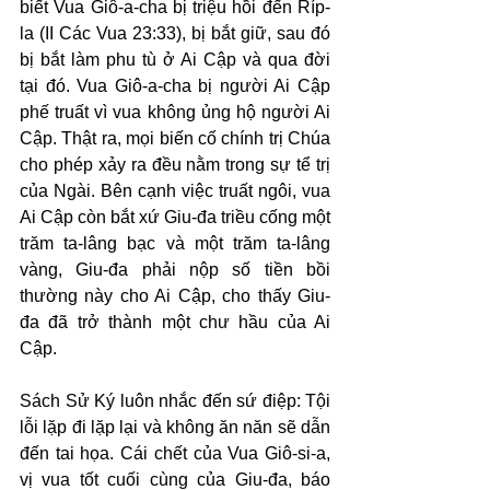
biết Vua Giô-a-cha bị triệu hồi đến Ríp-
la (II Các Vua 23:33), bị bắt giữ, sau đó 
bị bắt làm phu tù ở Ai Cập và qua đời 
tại đó. Vua Giô-a-cha bị người Ai Cập 
phế truất vì vua không ủng hộ người Ai 
Cập. Thật ra, mọi biến cố chính trị Chúa 
cho phép xảy ra đều nằm trong sự tể trị 
của Ngài. Bên cạnh việc truất ngôi, vua 
Ai Cập còn bắt xứ Giu-đa triều cống một 
trăm ta-lâng bạc và một trăm ta-lâng 
vàng, Giu-đa phải nộp số tiền bồi 
thường này cho Ai Cập, cho thấy Giu-
đa đã trở thành một chư hầu của Ai 
Cập.
Sách Sử Ký luôn nhắc đến sứ điệp: Tội 
lỗi lặp đi lặp lại và không ăn năn sẽ dẫn 
đến tai họa. Cái chết của Vua Giô-si-a, 
vị vua tốt cuối cùng của Giu-đa, báo 