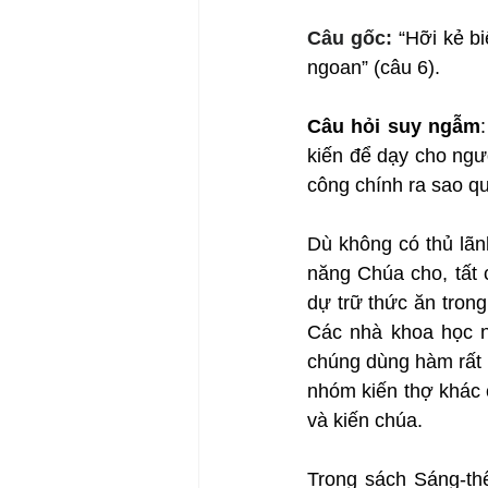
Câu gốc: 
“Hỡi kẻ b
ngoan” (câu 6).
Câu hỏi suy ngẫm
kiến để dạy cho ngư
công chính ra sao q
Dù không có thủ lãn
năng Chúa cho, tất 
dự trữ thức ăn tron
Các nhà khoa học ng
chúng dùng hàm rất 
nhóm kiến thợ khác 
và kiến chúa.
Trong sách Sáng-th