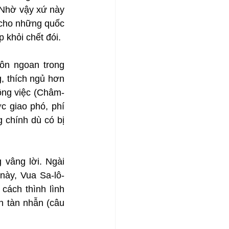
Nhờ vậy xứ này 
cho những quốc 
 khỏi chết đói.
n ngoan trong 
 thích ngủ hơn 
công việc (Châm-
 giao phó, phí 
chính dù có bị 
vâng lời. Ngài 
này, Vua Sa-lô-
ách thình lình 
 tàn nhẫn (câu 