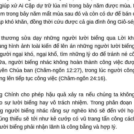
giúp xứ Ai Cập dự trữ lúa mì trong bảy năm được mùa. 
kém trong bảy năm mất mùa sau đó và còn có dư để bán 
p khó khăn, đồng thời cứu được cả gia đình ông Giô-sép
thương sửa dạy những người lười biếng qua Lời khô
g hình ảnh loài kiến để lên án những người lười biếng,
người ngại khó, ngại khổ, tìm những lý do để tránh né 
a, người biếng nhác không hoàn thành công việc được
ên Chúa ban (Châm-ngôn 12:27), trong lúc người công 
ng lên tiếp tục công việc (Châm-ngôn 24:16).
 Chính cho phép hậu quả xảy ra nếu chúng ta không 
 sự lười biếng hay vô trách nhiệm. Trong phân đoạn 
 người biếng nhác rằng sự nghèo khó sẽ đến với họ c
úng thiếu sẽ tới như kẻ cướp có vũ trang tấn công cách
ười biếng phải nhận lãnh là công bằng và hợp lý.