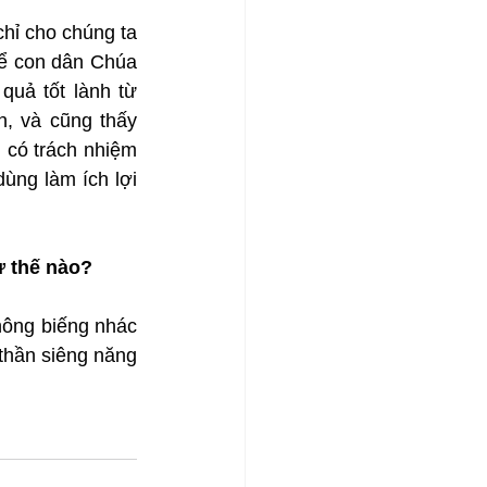
hỉ cho chúng ta 
ể con dân Chúa 
uả tốt lành từ 
, và cũng thấy 
có trách nhiệm 
ng làm ích lợi 
ư thế nào?
hông biếng nhác 
thần siêng năng 