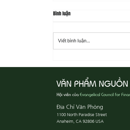
Bình luận
Viết bình luận...
08-06 Yêu Thương Người Nghèo
Khổ
VĂN PHẨM NGUỒN
Hội viên của
Evangelical Council for Fina
Địa Chỉ Văn Phòng
1100 North Paradise Street
Anaheim, CA 92806 USA