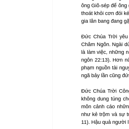
ông Giô-sép để ông 
thoát khỏi cơn đói 
gia lân bang đang gặ
Đức Chúa Trời yêu 
Châm Ngôn. Ngài dùn
là làm việc, những 
ngôn 22:13). Hơn nữ
phạm nguồn tài nguy
ngã bảy lần cũng đứ
Đức Chúa Trời Công
không dung túng cho
môn cảnh cáo những
như kẻ trộm và sự t
11). Hậu quả người l