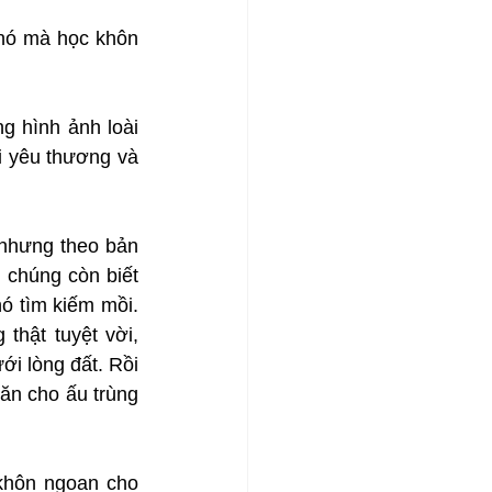
 nó mà học khôn 
 hình ảnh loài 
 yêu thương và 
nhưng theo bản 
 chúng còn biết 
 tìm kiếm mồi. 
hật tuyệt vời, 
 lòng đất. Rồi 
n cho ấu trùng 
khôn ngoan cho 