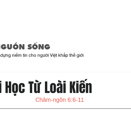
Trang Chủ
Giới Thiệu
Sản Phẩ
NGUỒN SỐNG
dựng niềm tin cho người Việt khắp thế giới
i Học Từ Loài Kiến
Châm-ngôn 6:6-11