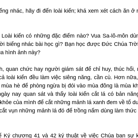
iếng nhác, hãy đi đến loài kiến; khá xem xét cách ăn ở
: Loài kiến có những đặc điểm nào? Vua Sa-lô-môn dùng
ời biếng nhác bài học gì? Bạn học được Đức Chúa Trời
ua hình ảnh này?
h, quan chức hay người giám sát để chỉ huy, thúc hối, 
cả loài kiến đều làm việc siêng năng, cần cù. Hơn nữa,
g mùa hè để phòng ngừa bị đói vào mùa đông là mùa khó
ày nay quan sát và thấy loài kiến cắt lá có bản năng t
khỏe của mình để cắt những mảnh lá xanh đem về tổ dưới
cắt vụn những mảnh lá đó để trồng nấm dùng làm thức ă
ế Ký chương 41 và 42 ký thuật về việc Chúa ban sự 