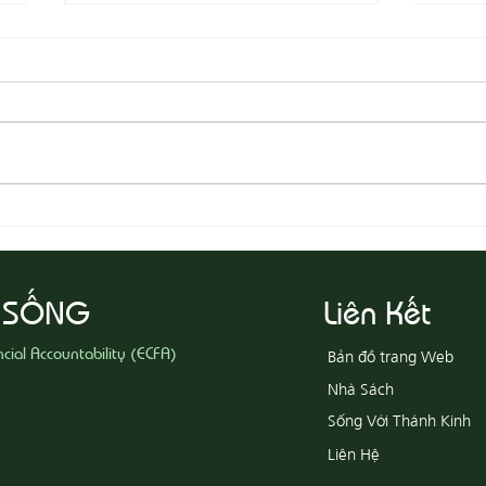
08-05 Thi Hành Sự Công Chính
08-04
Ác
 SỐNG
Liên Kết
ncial Accountability (ECFA)
Bản đồ trang Web
Nhà Sách
Sống Với Thánh Kinh
Liên Hệ