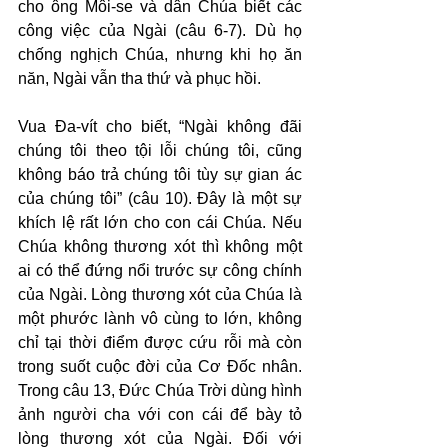
cho ông Môi-se và dân Chúa biết các 
công việc của Ngài (câu 6-7). Dù họ 
chống nghịch Chúa, nhưng khi họ ăn 
năn, Ngài vẫn tha thứ và phục hồi.
Vua Đa-vít cho biết, “Ngài không đãi 
chúng tôi theo tội lỗi chúng tôi, cũng 
không báo trả chúng tôi tùy sự gian ác 
của chúng tôi” (câu 10). Đây là một sự 
khích lệ rất lớn cho con cái Chúa. Nếu 
Chúa không thương xót thì không một 
ai có thể đứng nổi trước sự công chính 
của Ngài. Lòng thương xót của Chúa là 
một phước lành vô cùng to lớn, không 
chỉ tại thời điểm được cứu rỗi mà còn 
trong suốt cuộc đời của Cơ Đốc nhân. 
Trong câu 13, Đức Chúa Trời dùng hình 
ảnh người cha với con cái để bày tỏ 
lòng thương xót của Ngài. Đối với 