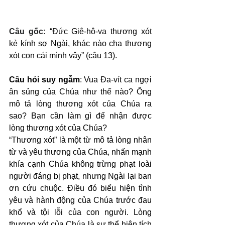
Câu gốc: 
“Đức Giê-hô-va thương xót 
kẻ kính sợ Ngài, khác nào cha thương 
xót con cái mình vậy” (câu 13).
Câu hỏi suy ngẫm
: Vua Đa-vít ca ngợi 
ân sủng của Chúa như thế nào? Ông 
mô tả lòng thương xót của Chúa ra 
sao? Bạn cần làm gì để nhận được 
lòng thương xót của Chúa?
“Thương xót” là một từ mô tả lòng nhân 
từ và yêu thương của Chúa, nhấn mạnh 
khía cạnh Chúa không trừng phạt loài 
người đáng bị phạt, nhưng Ngài lại ban 
ơn cứu chuộc. Điều đó biểu hiện tình 
yêu và hành động của Chúa trước đau 
khổ và tội lỗi của con người. Lòng 
thương xót của Chúa là sự thể hiện tích 