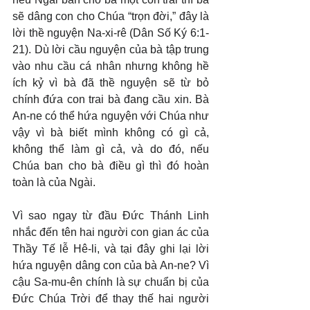
sẽ dâng con cho Chúa “trọn đời,” đây là 
lời thề nguyện Na-xi-rê (Dân Số Ký 6:1-
21). Dù lời cầu nguyện của bà tập trung 
vào nhu cầu cá nhân nhưng không hề 
ích kỷ vì bà đã thề nguyện sẽ từ bỏ 
chính đứa con trai bà đang cầu xin. Bà 
An-ne có thể hứa nguyện với Chúa như 
vậy vì bà biết mình không có gì cả, 
không thể làm gì cả, và do đó, nếu 
Chúa ban cho bà điều gì thì đó hoàn 
toàn là của Ngài.
Vì sao ngay từ đầu Đức Thánh Linh 
nhắc đến tên hai người con gian ác của 
Thầy Tế lễ Hê-li, và tại đây ghi lại lời 
hứa nguyện dâng con của bà An-ne? Vì 
cậu Sa-mu-ên chính là sự chuẩn bị của 
Đức Chúa Trời để thay thế hai người 