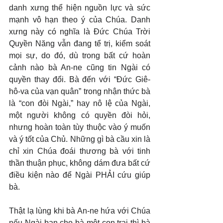
danh xưng thể hiện nguồn lực và sức 
mạnh vô hạn theo ý của Chúa. Danh 
xưng này có nghĩa là Đức Chúa Trời 
Quyền Năng vẫn đang tể trị, kiểm soát 
mọi sự, do đó, dù trong bất cứ hoàn 
cảnh nào bà An-ne cũng tin Ngài có 
quyền thay đổi. Bà đến với “Đức Giê-
hô-va của vạn quân” trong nhận thức bà 
là “con đòi Ngài,” hay nô lệ của Ngài, 
một người không có quyền đòi hỏi, 
nhưng hoàn toàn tùy thuộc vào ý muốn 
và ý tốt của Chủ. Những gì bà cầu xin là 
chỉ xin Chúa đoái thương bà với tinh 
thần thuận phục, không dám đưa bất cứ 
điều kiện nào để Ngài PHẢI cứu giúp 
bà.
Thật lạ lùng khi bà An-ne hứa với Chúa 
nếu Ngài ban cho bà một con trai thì bà 