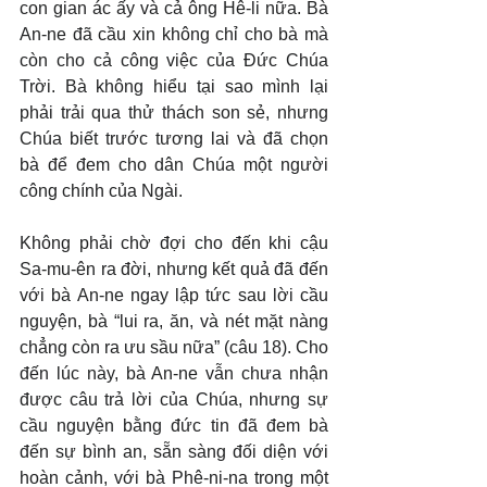
con gian ác ấy và cả ông Hê-li nữa. Bà 
An-ne đã cầu xin không chỉ cho bà mà 
còn cho cả công việc của Đức Chúa 
Trời. Bà không hiểu tại sao mình lại 
phải trải qua thử thách son sẻ, nhưng 
Chúa biết trước tương lai và đã chọn 
bà để đem cho dân Chúa một người 
công chính của Ngài.
Không phải chờ đợi cho đến khi cậu 
Sa-mu-ên ra đời, nhưng kết quả đã đến 
với bà An-ne ngay lập tức sau lời cầu 
nguyện, bà “lui ra, ăn, và nét mặt nàng 
chẳng còn ra ưu sầu nữa” (câu 18). Cho 
đến lúc này, bà An-ne vẫn chưa nhận 
được câu trả lời của Chúa, nhưng sự 
cầu nguyện bằng đức tin đã đem bà 
đến sự bình an, sẵn sàng đối diện với 
hoàn cảnh, với bà Phê-ni-na trong một 