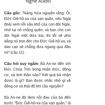
   Nghe Audio
Câu gốc: 
“Nàng hứa nguyện rằng: Ôi, 
Đức Giê-hô-va của vạn quân, nếu Ngài 
đoái xem nỗi sầu khổ của con đòi Ngài, 
nhớ lại nó chẳng quên, và ban cho con 
đòi Ngài một đứa trai, thì tôi sẽ phú 
dâng nó trọn đời cho Đức Giê-hô-va, và 
dao cạo sẽ chẳng đưa ngang qua đầu 
nó” (câu 11).
Câu hỏi suy ngẫm
: Bà An-ne đến với 
Đức Chúa Trời trong nhận thức, động 
cơ, và tinh thần nào? Kết quả bà nhận 
được là gì? Bạn được nhắc nhở gì về 
động cơ và thái độ khi cầu nguyện?
Bà An-ne đã đem nỗi đau của bà đến 
trước “Đức Giê-hô-va của vạn quân,” là 