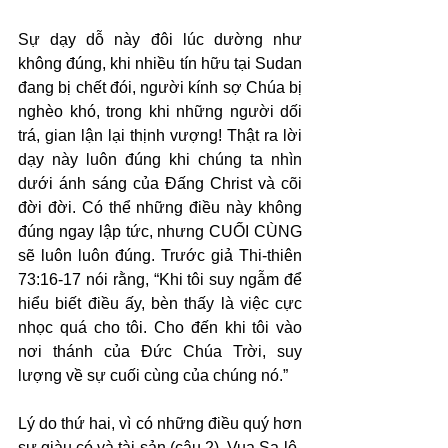
Sự dạy dỗ này đôi lúc dường như 
không đúng, khi nhiều tín hữu tại Sudan 
đang bị chết đói, người kính sợ Chúa bị 
nghèo khó, trong khi những người dối 
trá, gian lận lại thịnh vượng! Thật ra lời 
dạy này luôn đúng khi chúng ta nhìn 
dưới ánh sáng của Đấng Christ và cõi 
đời đời. Có thể những điều này không 
đúng ngay lập tức, nhưng CUỐI CÙNG 
sẽ luôn luôn đúng. Trước giả Thi-thiên 
73:16-17 nói rằng, “Khi tôi suy ngẫm để 
hiểu biết điều ấy, bèn thấy là việc cực 
nhọc quá cho tôi. Cho đến khi tôi vào 
nơi thánh của Đức Chúa Trời, suy 
lượng về sự cuối cùng của chúng nó.”
Lý do thứ hai, vì có những điều quý hơn 
sự giàu có và tài sản (câu 2). Vua Sa-lô-