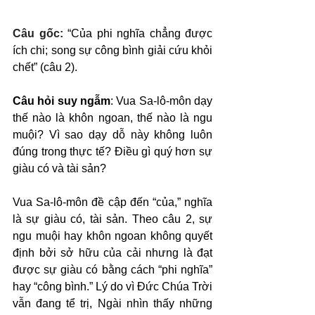
Câu gốc: 
“Của phi nghĩa chẳng được 
ích chi; song sự công bình giải cứu khỏi 
chết” (câu 2).
Câu hỏi suy ngẫm
: Vua Sa-lô-môn dạy 
thế nào là khôn ngoan, thế nào là ngu 
muội? Vì sao dạy dỗ này không luôn 
đúng trong thực tế? Điều gì quý hơn sự 
giàu có và tài sản?
Vua Sa-lô-môn đề cập đến “của,” nghĩa 
là sự giàu có, tài sản. Theo câu 2, sự 
ngu muội hay khôn ngoan không quyết 
định bởi sở hữu của cải nhưng là đạt 
được sự giàu có bằng cách “phi nghĩa” 
hay “công bình.” Lý do vì Đức Chúa Trời 
vẫn đang tể trị, Ngài nhìn thấy những 