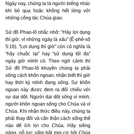
Ngày nay, chúng ta là người biếng nhác 
khi bỏ qua hoặc không hết lòng với 
những công tác Chúa giao.
Sứ đồ Phao-lô nhắc nhở: “Hãy lợi dụng 
thì giờ, vì những ngày là xấu” (Ê-phê-sô 
5:16). “Lợi dụng thì giờ” còn có nghĩa là 
“hãy chuộc lại” hay “sử dụng tối đa” 
ngày giờ mình có. Theo ngữ cảnh thì 
Sứ đồ Phao-lô khuyên chúng ta phải 
sống cách khôn ngoan, nhận biết thì giờ 
hay thời kỳ mình đang sống. Sự khôn 
ngoan này được đem ra đối chiếu với 
sự dại dột. Người dại dột sống vì mình, 
người khôn ngoan sống cho Chúa và vì 
Chúa. Khi nhận thức điều này, chúng ta 
phải thay đổi và cẩn thận cách sống thể 
nào để ích lợi cho Chúa. Hãy siêng 
năng, nỗ lực nắm bắt mọi cơ hội Chúa 