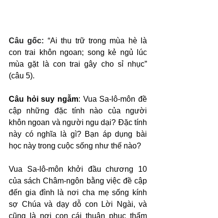
Câu gốc: 
“Ai thu trữ trong mùa hè là 
con trai khôn ngoan; song kẻ ngủ lúc 
mùa gặt là con trai gây cho sỉ nhục” 
(câu 5).
Câu hỏi suy ngẫm
: Vua Sa-lô-môn đề 
cập những đặc tính nào của người 
khôn ngoan và người ngu dại? Đặc tính 
này có nghĩa là gì? Bạn áp dụng bài 
học này trong cuộc sống như thế nào?
Vua Sa-lô-môn khởi đầu chương 10 
của sách Châm-ngôn bằng việc đề cập 
đến gia đình là nơi cha mẹ sống kính 
sợ Chúa và dạy dỗ con Lời Ngài, và 
cũng là nơi con cái thuận phục thẩm 