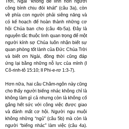
Trời, Ngài “không để linh hồn người 
công bình chịu đói khát” (câu 3a), còn 
về phía con người phải siêng năng và 
có kế hoạch để hoàn thành những cơ 
hội Chúa ban cho (câu 4b-5a). Đây là 
nguyên tắc thuộc linh quan trọng để một 
người kính sợ Chúa luôn nhận biết sự 
quan phòng tốt lành của Đức Chúa Trời 
và biết ơn Ngài, đồng thời cũng đáp 
ứng lại bằng những nỗ lực của mình (I 
Cô-rinh-tô 15:10; II Phi-e-rơ 1:3-7).
Hơn nữa, hai câu Châm-ngôn này cũng 
cho thấy người biếng nhác không chỉ là 
không làm gì cả nhưng còn là không cố 
gắng hết sức với công việc được giao 
và đánh mất cơ hội. Người ngu muội 
không những “ngủ” (câu 5b) mà còn là 
người “biếng nhác” làm việc (câu 4a). 