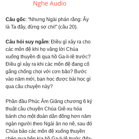
Nghe Audio
Câu gốc
: “Nhưng Ngài phán rằng: Ấy 
là Ta đây, đừng sợ chi!” (câu 20).
Câu hỏi suy ngẫm
: Điều gì xảy ra cho 
các môn đệ khi họ vâng lời Chúa 
xuống thuyền đi qua hồ Ga-li-lê trước? 
Điều gì xảy ra khi các môn đệ đang cố 
gắng chống chọi với cơn bão? Bước 
vào năm mới, bạn học được bài học gì 
qua câu chuyện này?
Phần đầu Phúc Âm Giăng chương 6 ký 
thuật câu chuyện Chúa Giê-xu hóa 
bánh cho một đoàn dân đông hơn năm 
ngàn người theo Ngài ăn no nê, sau đó 
Chúa bảo các môn đệ xuống thuyền 
chèo qua bên kia hồ Ga-li-lê trước (Ma-