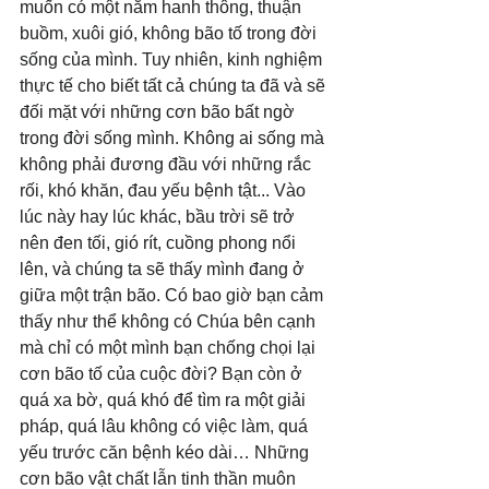
muốn có một năm hanh thông, thuận 
buồm, xuôi gió, không bão tố trong đời 
sống của mình. Tuy nhiên, kinh nghiệm 
thực tế cho biết tất cả chúng ta đã và sẽ 
đối mặt với những cơn bão bất ngờ 
trong đời sống mình. Không ai sống mà 
không phải đương đầu với những rắc 
rối, khó khăn, đau yếu bệnh tật... Vào 
lúc này hay lúc khác, bầu trời sẽ trở 
nên đen tối, gió rít, cuồng phong nổi 
lên, và chúng ta sẽ thấy mình đang ở 
giữa một trận bão. Có bao giờ bạn cảm 
thấy như thể không có Chúa bên cạnh 
mà chỉ có một mình bạn chống chọi lại 
cơn bão tố của cuộc đời? Bạn còn ở 
quá xa bờ, quá khó để tìm ra một giải 
pháp, quá lâu không có việc làm, quá 
yếu trước căn bệnh kéo dài… Những 
cơn bão vật chất lẫn tinh thần muôn 