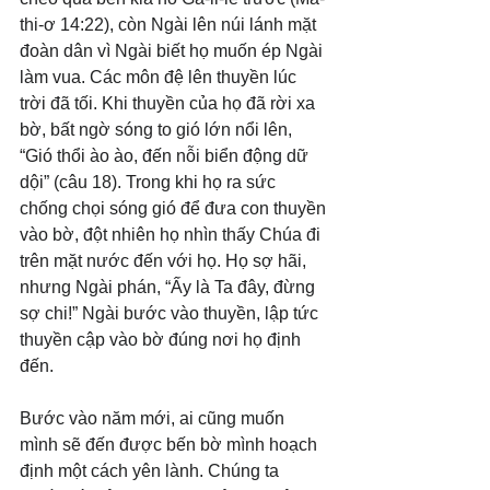
thi-ơ 14:22), còn Ngài lên núi lánh mặt 
đoàn dân vì Ngài biết họ muốn ép Ngài 
làm vua. Các môn đệ lên thuyền lúc 
trời đã tối. Khi thuyền của họ đã rời xa 
bờ, bất ngờ sóng to gió lớn nổi lên, 
“Gió thổi ào ào, đến nỗi biển động dữ 
dội” (câu 18). Trong khi họ ra sức 
chống chọi sóng gió để đưa con thuyền 
vào bờ, đột nhiên họ nhìn thấy Chúa đi 
trên mặt nước đến với họ. Họ sợ hãi, 
nhưng Ngài phán, “Ấy là Ta đây, đừng 
sợ chi!” Ngài bước vào thuyền, lập tức 
thuyền cập vào bờ đúng nơi họ định 
đến.
Bước vào năm mới, ai cũng muốn 
mình sẽ đến được bến bờ mình hoạch 
định một cách yên lành. Chúng ta 