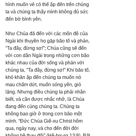
hình muôn vẻ có thể ập đến trên chúng 
ta và chúng ta thấy mình không đủ sức 
đến bờ bình yên.
Như Chúa đã đến với các môn đệ của 
Ngài khi thuyền họ gặp bão tố và phán, 
“Ta đây, đừng sợ!”; Chúa cũng sẽ đến 
với con dân Ngài trong những cơn bão 
khác nhau của đời sống và phán với 
chúng ta, “Ta đây, đừng sợ!” Khi bão tố, 
khó khăn ập đến chúng ta muốn nó 
mau chấm dứt, muốn sóng yên, gió 
lặng. Nhưng điều chúng ta phải nhận 
biết, và cần được nhắc nhở, là Chúa 
đang đến cùng chúng ta. Chúng ta 
không bao giờ ở trong cơn bão một 
mình. “Đức Chúa Giê-xu Christ hôm 
qua, ngày nay, và cho đến đời đời 
không hề thay đổi” (Hê-bơ-rơ 13:8). Bất 