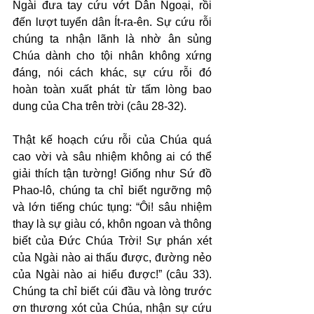
Ngài đưa tay cứu vớt Dân Ngoại, rồi 
đến lượt tuyển dân Ít-ra-ên. Sự cứu rỗi 
chúng ta nhận lãnh là nhờ ân sủng 
Chúa dành cho tội nhân không xứng 
đáng, nói cách khác, sự cứu rỗi đó 
hoàn toàn xuất phát từ tấm lòng bao 
dung của Cha trên trời (câu 28-32).
Thật kế hoạch cứu rỗi của Chúa quá 
cao vời và sâu nhiệm không ai có thể 
giải thích tận tường! Giống như Sứ đồ 
Phao-lô, chúng ta chỉ biết ngưỡng mộ 
và lớn tiếng chúc tụng: “Ôi! sâu nhiệm 
thay là sự giàu có, khôn ngoan và thông 
biết của Đức Chúa Trời! Sự phán xét 
của Ngài nào ai thấu được, đường nẻo 
của Ngài nào ai hiểu được!” (câu 33). 
Chúng ta chỉ biết cúi đầu và lòng trước 
ơn thương xót của Chúa, nhận sự cứu 