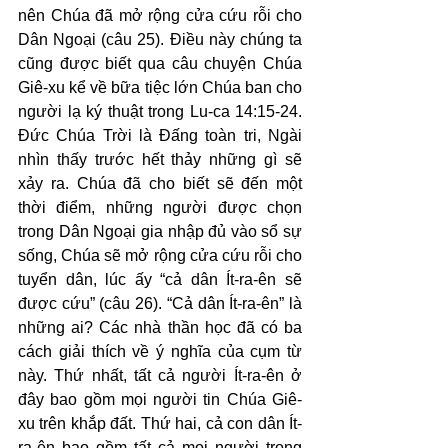
nên Chúa đã mở rộng cửa cứu rỗi cho 
Dân Ngoại (câu 25). Điều này chúng ta 
cũng được biết qua câu chuyện Chúa 
Giê-xu kể về bữa tiệc lớn Chúa ban cho 
người lạ ký thuật trong Lu-ca 14:15-24. 
Đức Chúa Trời là Đấng toàn tri, Ngài 
nhìn thấy trước hết thảy những gì sẽ 
xảy ra. Chúa đã cho biết sẽ đến một 
thời điểm, những người được chọn 
trong Dân Ngoại gia nhập đủ vào sổ sự 
sống, Chúa sẽ mở rộng cửa cứu rỗi cho 
tuyển dân, lúc ấy “cả dân Ít-ra-ên sẽ 
được cứu” (câu 26). “Cả dân Ít-ra-ên” là 
những ai? Các nhà thần học đã có ba 
cách giải thích về ý nghĩa của cụm từ 
này. Thứ nhất, tất cả người Ít-ra-ên ở 
đây bao gồm mọi người tin Chúa Giê-
xu trên khắp đất. Thứ hai, cả con dân Ít-
ra-ên bao gồm tất cả mọi người trong 