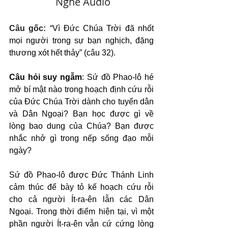
   Nghe Audio
Câu gốc: 
“Vì Đức Chúa Trời đã nhốt 
mọi người trong sự bạn nghịch, đặng 
thương xót hết thảy” (câu 32).
Câu hỏi suy ngẫm
: Sứ đồ Phao-lô hé 
mở bí mật nào trong hoạch định cứu rỗi 
của Đức Chúa Trời dành cho tuyển dân 
và Dân Ngoại? Bạn học được gì về 
lòng bao dung của Chúa? Bạn được 
nhắc nhở gì trong nếp sống đạo mỗi 
ngày?
Sứ đồ Phao-lô được Đức Thánh Linh 
cảm thúc để bày tỏ kế hoạch cứu rỗi 
cho cả người Ít-ra-ên lẫn các Dân 
Ngoại. Trong thời điểm hiện tại, vì một 
phần người Ít-ra-ên vẫn cứ cứng lòng 