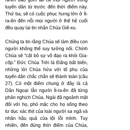
tuyển dân từ trước đến thời điểm này. 
Thứ ba, sẽ có cuộc phục hưng lớn ở Ít-
ra-ên đến nỗi mọi người ở thế hệ cuối 
đều quay lại tin nhận Chúa Giê-xu.
Chúng ta tin rằng Chúa sẽ làm điều con 
người không thể suy tưởng nổi. Chính 
Chúa sẽ “cất bỏ sự vô đạo ra khỏi Gia-
cốp.” Đức Chúa Trời là Đấng bất biến, 
những lời Chúa hứa với tổ phụ của 
tuyển dân chắc chắn sẽ thành toàn (câu 
27). Có một điểm chung ở đây là cả 
Dân Ngoại lẫn người Ít-ra-ên đã từng 
phản nghịch Chúa, Ngài đã ngoảnh mặt 
đối với họ, phó mặc cho họ sống theo 
tư dục xác thịt của loài người sa ngã và 
nhận hậu quả của tội lỗi mình. Tuy 
nhiên, đến đúng thời điểm của Chúa, 