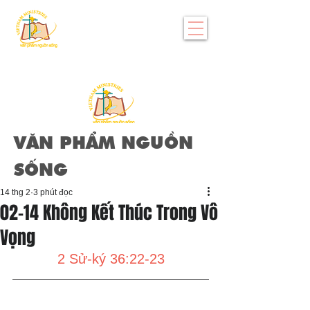
VĂN PHẨM NGUỒN
SỐNG
14 thg 2
3 phút đọc
02-14 Không Kết Thúc Trong Vô
Vọng
2 Sử-ký 36:22-23