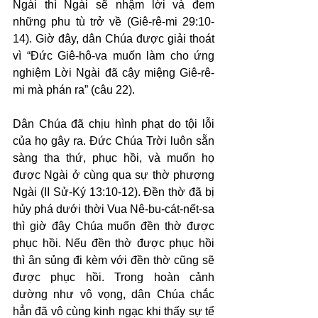
Ngài thì Ngài sẽ nhậm lời và đem 
những phu tù trở về (Giê-rê-mi 29:10-
14). Giờ đây, dân Chúa được giải thoát 
vì “Đức Giê-hô-va muốn làm cho ứng 
nghiệm Lời Ngài đã cậy miệng Giê-rê-
mi mà phán ra” (câu 22).
Dân Chúa đã chịu hình phạt do tội lỗi 
của họ gây ra. Đức Chúa Trời luôn sẵn 
sàng tha thứ, phục hồi, và muốn họ 
được Ngài ở cùng qua sự thờ phượng 
Ngài (II Sử-Ký 13:10-12). Đền thờ đã bị 
hủy phá dưới thời Vua Nê-bu-cát-nết-sa 
thì giờ đây Chúa muốn đền thờ được 
phục hồi. Nếu đền thờ được phục hồi 
thì ân sủng đi kèm với đền thờ cũng sẽ 
được phục hồi. Trong hoàn cảnh 
dường như vô vọng, dân Chúa chắc 
hẳn đã vô cùng kinh ngạc khi thấy sự tể 