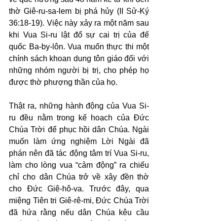
thờ Giê-ru-sa-lem bị phá hủy (II Sử-Ký 
36:18-19). Việc này xảy ra một năm sau 
khi Vua Si-ru lật đổ sự cai trị của đế 
quốc Ba-by-lôn. Vua muốn thực thi một 
chính sách khoan dung tôn giáo đối với 
những nhóm người bị trị, cho phép họ 
được thờ phượng thần của họ.
Thật ra, những hành động của Vua Si-
ru đều nằm trong kế hoạch của Đức 
Chúa Trời để phục hồi dân Chúa. Ngài 
muốn làm ứng nghiệm Lời Ngài đã 
phán nên đã tác động tâm trí Vua Si-ru, 
làm cho lòng vua “cảm động” ra chiếu 
chỉ cho dân Chúa trở về xây đền thờ 
cho Đức Giê-hô-va. Trước đây, qua 
miệng Tiên tri Giê-rê-mi, Đức Chúa Trời 
đã hứa rằng nếu dân Chúa kêu cầu 