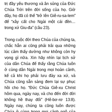
trị đầy yêu thương và ân sủng của Đức 
Chúa Trời trên đời sống của họ. Giờ 
đây, họ đã có thể “trở lên Giê-ru-sa-lem” 
để “xây cất cho Ngài một cái đền… 
trong xứ Giu-đa” (câu 23).
Trong cuộc đời theo Chúa của chúng ta, 
chắc hẳn ai cũng phải trải qua những 
lúc cảm thấy dường như không còn hy 
vọng gì nữa. Xin hãy nhìn lại lịch sử 
của dân Chúa để thấy rằng Chúa luôn 
ở cùng dân Ngài trong mọi hoàn cảnh, 
kể cả khi họ phải lưu đày xa xứ, và 
Chúa cũng sẵn sàng đem lại sự phục 
hồi cho họ. “Đức Chúa Giê-xu Christ 
hôm qua, ngày nay, và cho đến đời đời 
không hề thay đổi” (Hê-bơ-rơ 13:8). 
Ngày nay, chúng ta cũng luôn được 
Chúa ở cùng trong mọi cảnh ngộ của 