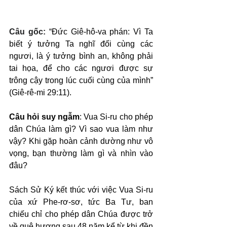
Câu gốc: 
“Đức Giê-hô-va phán: Vì Ta 
biết ý tưởng Ta nghĩ đối cùng các 
ngươi, là ý tưởng bình an, không phải 
tai họa, để cho các ngươi được sự 
trông cậy trong lúc cuối cùng của mình” 
(Giê-rê-mi 29:11).
Câu hỏi suy ngẫm
: Vua Si-ru cho phép 
dân Chúa làm gì? Vì sao vua làm như 
vậy? Khi gặp hoàn cảnh dường như vô 
vọng, bạn thường làm gì và nhìn vào 
đâu?
Sách Sử Ký kết thúc với việc Vua Si-ru 
của xứ Phe-rơ-sơ, tức Ba Tư, ban 
chiếu chỉ cho phép dân Chúa được trở 
về quê hương sau 48 năm kể từ khi đền 