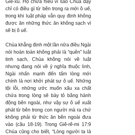
Giê-xu. Họ chưa hiểu vì sao Chúa dạy 
chỉ có điều gì từ bên trong ra mới ô uế, 
trong khi luật pháp vẫn quy định không 
được ăn những thức ăn không sạch vì 
sẽ bị ô uế.
Chúa khẳng định một lần nữa điều Ngài 
nói hoàn toàn không phải là “quên” luật 
tinh sạch, Chúa không nói về luật 
nhưng đang nói về ý nghĩa thuộc linh, 
Ngài nhấn mạnh đến tấm lòng mới 
chính là nơi khởi phát sự ô uế. Những 
tội lỗi, những ước muốn xấu xa chất 
chứa trong lòng sẽ bày tỏ bằng hành 
động bên ngoài, như vậy sự ô uế xuất 
phát từ bên trong con người mà ra chứ 
không phải từ thức ăn bên ngoài đưa 
vào (câu 18-19). Trong Giê-rê-mi 17:9 
Chúa cũng cho biết, “Lòng người ta là 