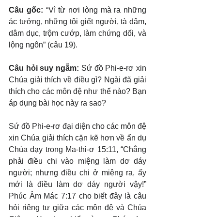
Câu gốc: 
“Vì từ nơi lòng mà ra những 
ác tưởng, những tội giết người, tà dâm, 
dâm dục, trộm cướp, làm chứng dối, và 
lộng ngôn” (câu 19).
Câu hỏi suy ngẫm:
 Sứ đồ Phi-e-rơ xin 
Chúa giải thích về điều gì? Ngài đã giải 
thích cho các môn đệ như thế nào? Bạn 
áp dụng bài học này ra sao?
Sứ đồ Phi-e-rơ đại diện cho các môn đệ 
xin Chúa giải thích cặn kẽ hơn về ẩn dụ 
Chúa dạy trong Ma-thi-ơ 15:11, “Chẳng 
phải điều chi vào miệng làm dơ dáy 
người; nhưng điều chi ở miệng ra, ấy 
mới là điều làm dơ dáy người vậy!” 
Phúc Âm Mác 7:17 cho biết đây là câu 
hỏi riêng tư giữa các môn đệ và Chúa 