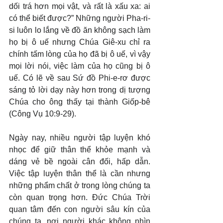
dối trá hơn mọi vật, và rất là xấu xa: ai 
có thể biết được?” Những người Pha-ri-
si luôn lo lắng về đồ ăn không sạch làm 
họ bị ô uế nhưng Chúa Giê-xu chỉ ra 
chính tấm lòng của họ đã bị ô uế, vì vậy 
mọi lời nói, việc làm của họ cũng bị ô 
uế. Có lẽ về sau Sứ đồ Phi-e-rơ được 
sáng tỏ lời dạy này hơn trong dị tượng 
Chúa cho ông thấy tại thành Giốp-bê 
(Công Vụ 10:9-29).
Ngày nay, nhiều người tập luyện khó 
nhọc để giữ thân thể khỏe mạnh và 
dáng vẻ bề ngoài cân đối, hấp dẫn. 
Việc tập luyện thân thể là cần nhưng 
những phẩm chất ở trong lòng chúng ta 
còn quan trọng hơn. Đức Chúa Trời 
quan tâm đến con người sâu kín của 
chúng ta, nơi người khác không nhìn 