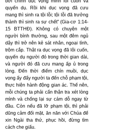
bởi chính dục vọng mình lôi cuốn và 
quyến dụ. Rồi khi dục vọng đã cưu 
mang thì sinh ra tội lỗi; tội lỗi đã trưởng 
thành thì sinh ra sự chết” (Gia-cơ 1:14-
15 BTTHĐ). Không có chuyện một 
người bình thường, sau một đêm ngủ 
dậy thì trở nên kẻ sát nhân, ngoại tình, 
trộm cắp. Thật ra dục vọng đã lôi cuốn, 
quyến dụ người đó trong thời gian dài, 
và người đó đã cưu mang ấp ủ trong 
lòng. Đến thời điểm chín muồi, dục 
vọng ấy đẩy người ta đến chỗ phạm tội, 
thực hiện hành động gian ác. Thế nên, 
mỗi chúng ta phải cẩn thận tra xét lòng 
mình và chống lại sự cám dỗ ngay từ 
đầu. Còn nếu đã lỡ phạm tội, thì phải 
dũng cảm đối mặt, ăn năn với Chúa để 
xin Ngài tha thứ, phục hồi, đừng tìm 
cách che giấu.