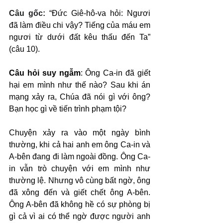
Câu gốc: 
“Đức Giê-hô-va hỏi: Ngươi 
đã làm điều chi vậy? Tiếng của máu em 
ngươi từ dưới đất kêu thấu đến Ta” 
(câu 10).
Câu hỏi suy ngẫm
: Ông Ca-in đã giết 
hại em mình như thế nào? Sau khi án 
mạng xảy ra, Chúa đã nói gì với ông? 
Bạn học gì về tiến trình phạm tội?
Chuyện xảy ra vào một ngày bình 
thường, khi cả hai anh em ông Ca-in và 
A-bên đang đi làm ngoài đồng. Ông Ca-
in vẫn trò chuyện với em mình như 
thường lệ. Nhưng vô cùng bất ngờ, ông 
đã xông đến và giết chết ông A-bên. 
Ông A-bên đã không hề có sự phòng bị 
gì cả vì ai có thể ngờ được người anh 