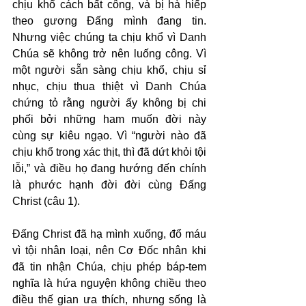
chịu khổ cách bất công, và bị hà hiếp 
theo gương Đấng mình đang tin. 
Nhưng việc chúng ta chịu khổ vì Danh 
Chúa sẽ không trở nên luống công. Vì 
một người sẵn sàng chịu khổ, chịu sỉ 
nhục, chịu thua thiệt vì Danh Chúa 
chứng tỏ rằng người ấy không bị chi 
phối bởi những ham muốn đời này 
cùng sự kiêu ngạo. Vì “người nào đã 
chịu khổ trong xác thịt, thì đã dứt khỏi tội 
lỗi,” và điều họ đang hướng đến chính 
là phước hạnh đời đời cùng Đấng 
Christ (câu 1).
Đấng Christ đã hạ mình xuống, đổ máu 
vì tội nhân loại, nên Cơ Đốc nhân khi 
đã tin nhận Chúa, chịu phép báp-tem 
nghĩa là hứa nguyện không chiều theo 
điều thế gian ưa thích, nhưng sống là 