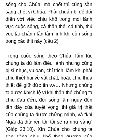
sống cho Chúa, mà chết thì cũng sẵn 
sàng chết vì Chúa. Phải chuẩn bị để đối 
diện với việc chịu khổ trong mọi lãnh 
vực cuộc sống, cả thân thể, cá tính, thú 
vui, tài chánh lẫn tâm linh khi còn sống 
trong xác thịt này (câu 2).
Trong cuộc sống theo Chúa, lắm lúc 
chúng ta dù làm điều lành nhưng cũng 
bị sỉ nhục, vu oan, chỉ trích, lắm khi phải 
chịu thiệt hại về vật chất, hoặc chịu thua 
thiệt để giữ đức tin v.v… Nhưng chúng 
ta được khích lệ vì khi thân thể chúng ta 
chịu đau đớn, đời sống lâm nguy đến 
tận đáy của tuyệt vọng, thì giá trị thật 
của chúng ta được chứng minh, và “khi 
Ngài đã thử rèn tôi, tôi sẽ ra như vàng” 
(Gióp 23:10). Xin Chúa cho chúng ta 
sẵn sàng chịu khổ theo gương của 