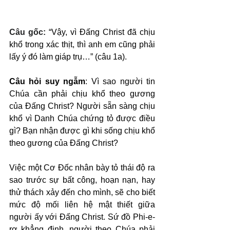
Câu gốc: 
“Vậy, vì Đấng Christ đã chịu 
khổ trong xác thịt, thì anh em cũng phải 
lấy ý đó làm giáp trụ…” (câu 1a).
Câu hỏi suy ngẫm
: Vì sao người tin 
Chúa cần phải chịu khổ theo gương 
của Đấng Christ? Người sẵn sàng chịu 
khổ vì Danh Chúa chứng tỏ được điều 
gì? Bạn nhận được gì khi sống chịu khổ 
theo gương của Đấng Christ?
Việc một Cơ Đốc nhân bày tỏ thái độ ra 
sao trước sự bất công, hoạn nạn, hay 
thử thách xảy đến cho mình, sẽ cho biết 
mức độ mối liên hệ mật thiết giữa 
người ấy với Đấng Christ. Sứ đồ Phi-e-
rơ khẳng định, người theo Chúa phải 