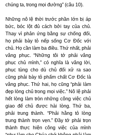
chúng ta, trong mọi đường” (câu 10).
Những nô lệ thời trước phần lớn bị áp 
bức, bóc lột đủ cách bởi tay của chủ. 
Thay vì phản ứng bằng sự chống đối, 
họ phải bày tỏ nếp sống Cơ Đốc với 
chủ. Họ cần làm ba điều. Thứ nhất, phải 
vâng phục. “Những tôi tớ phải vâng 
phục chủ mình,” có nghĩa là vâng lời, 
phục tùng cho dù chủ đối xử ra sao 
cũng phải bày tỏ phẩm chất Cơ Đốc là 
vâng phục. Thứ hai, họ cũng “phải làm 
đẹp lòng chủ trong mọi việc.” Nô lệ phải 
hết lòng làm tròn những công việc chủ 
giao để chủ được hài lòng. Thứ ba, 
phải trung thành. “Phải hằng tỏ lòng 
trung thành trọn vẹn.” Đầy tớ phải trọn 
thành thực hiện công việc của mình 
“như làm cho Chúa chớ không phải làm 