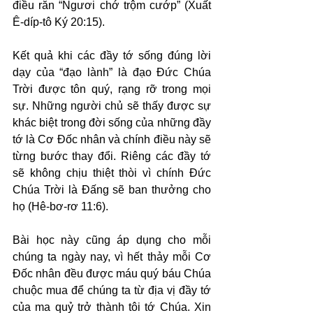
điều răn “Ngươi chớ trộm cướp” (Xuất 
Ê-díp-tô Ký 20:15).
Kết quả khi các đầy tớ sống đúng lời 
dạy của “đạo lành” là đạo Đức Chúa 
Trời được tôn quý, rạng rỡ trong mọi 
sự. Những người chủ sẽ thấy được sự 
khác biệt trong đời sống của những đầy 
tớ là Cơ Đốc nhân và chính điều này sẽ 
từng bước thay đổi. Riêng các đầy tớ 
sẽ không chịu thiệt thòi vì chính Đức 
Chúa Trời là Đấng sẽ ban thưởng cho 
họ (Hê-bơ-rơ 11:6).
Bài học này cũng áp dụng cho mỗi 
chúng ta ngày nay, vì hết thảy mỗi Cơ 
Đốc nhân đều được máu quý báu Chúa 
chuộc mua để chúng ta từ địa vị đầy tớ 
của ma quỷ trở thành tôi tớ Chúa. Xin 