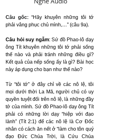
   Nghe Audio
Câu gốc: 
“Hãy khuyên những tôi tớ 
phải vâng phục chủ mình,…” (câu 9a).
Câu hỏi suy ngẫm
: Sứ đồ Phao-lô dạy 
ông Tít khuyên những tôi tớ phải sống 
thế nào và phải tránh những điều gì? 
Kết quả của nếp sống ấy là gì? Bài học 
này áp dụng cho bạn như thế nào?
Từ “tôi tớ” ở đây chỉ về các nô lệ, tôi 
mọi dưới thời La Mã, người chủ có uy 
quyền tuyệt đối trên nô lệ, là những đầy 
tớ của mình. Sứ đồ Phao-lô dạy ông Tít 
phải có những lời dạy “hiệp với đạo 
lành” (Tít 2:1) để các nô lệ là Cơ Đốc 
nhân có cách ăn nết ở “làm cho tôn quý 
đạo Đức Chúa Trời, là Cứu Chúa 