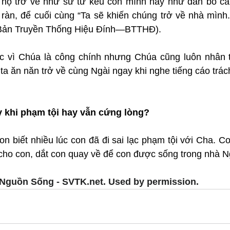
 họ trở về như sư tử kêu con mình hay như đàn bồ câu
ràn, để cuối cùng “Ta sẽ khiến chúng trở về nhà mình.
 Bản Truyền Thống Hiệu Đính—BTTHĐ).
c vì Chúa là công chính nhưng Chúa cũng luôn nhân t
a ăn năn trở về cùng Ngài ngay khi nghe tiếng cáo trác
 khi phạm tội hay vẫn cứng lòng?
 biết nhiều lúc con đã đi sai lạc phạm tội với Cha. Co
 cho con, dắt con quay về để con được sống trong nhà N
Nguồn Sống - SVTK.net. Used by permission.