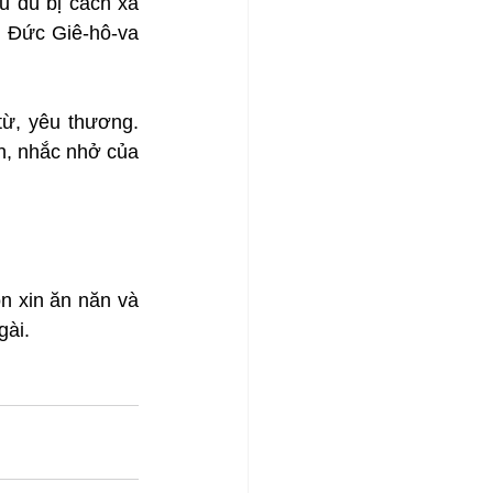
 dù bị cách xa 
 Đức Giê-hô-va 
ừ, yêu thương. 
h, nhắc nhở của 
n xin ăn năn và 
gài.