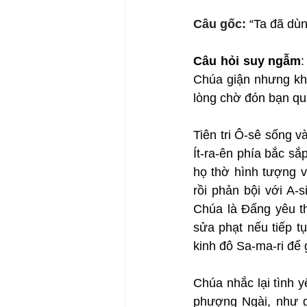
Câu gốc: 
“Ta đã dùn
Câu hỏi suy ngẫm
:
Chúa giận nhưng khô
lòng chờ đón bạn qu
Tiên tri Ô-sê sống 
Ít-ra-ên phía bắc sắ
họ thờ hình tượng v
rồi phản bội với A-
Chúa là Đấng yêu t
sửa phạt nếu tiếp tụ
kinh đô Sa-ma-ri để 
Chúa nhắc lại tình y
phượng Ngài, như gi