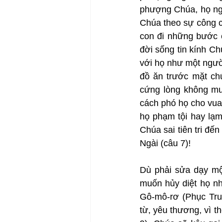
phượng Chúa, họ ngà
Chúa theo sự công c
con đi những bước c
đời sống tin kính C
với họ như một ngườ
đồ ăn trước mặt ch
cứng lòng không muố
cách phó họ cho vua
họ phạm tội hay lạm
Chúa sai tiên tri đế
Ngài (câu 7)!
Dù phải sửa dạy mộ
muốn hủy diệt họ như
Gô-mô-rơ (Phục Tru
từ, yêu thương, vì t