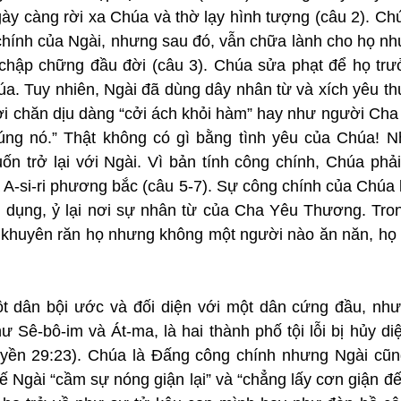
y càng rời xa Chúa và thờ lạy hình tượng (câu 2). Chú
hính của Ngài, nhưng sau đó, vẫn chữa lành cho họ như
hập chững đầu đời (câu 3). Chúa sửa phạt để họ trưở
húa. Tuy nhiên, Ngài đã dùng dây nhân từ và xích yêu t
i chăn dịu dàng “cởi ách khỏi hàm” hay như người Cha 
úng nó.” Thật không có gì bằng tình yêu của Chúa! 
n trở lại với Ngài. Vì bản tính công chính, Chúa phải
 A-si-ri phương bắc (câu 5-7). Sự công chính của Chúa 
 dụng, ỷ lại nơi sự nhân từ của Cha Yêu Thương. Trong
n khuyên răn họ nhưng không một người nào ăn năn, họ “q
t dân bội ước và đối diện với một dân cứng đầu, nh
 Sê-bô-im và Át-ma, là hai thành phố tội lỗi bị hủy di
yền 29:23). Chúa là Đấng công chính nhưng Ngài cũn
hế Ngài “cầm sự nóng giận lại” và “chẳng lấy cơn giận đế