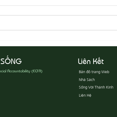
08-05 Thi Hành Sự Công Chính
08-04
Ác
 SỐNG
Liên Kết
ncial Accountability (ECFA)
Bản đồ trang Web
Nhà Sách
Sống Với Thánh Kinh
Liên Hệ