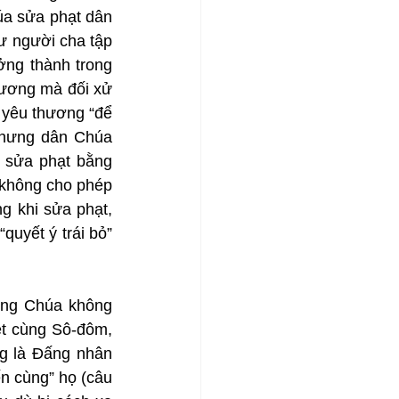
a sửa phạt dân 
 người cha tập 
ng thành trong 
hương mà đối xử 
yêu thương “để 
Nhưng dân Chúa 
 sửa phạt bằng 
không cho phép 
 khi sửa phạt, 
uyết ý trái bỏ” 
ưng Chúa không 
ệt cùng Sô-đôm, 
g là Đấng nhân 
n cùng” họ (câu 