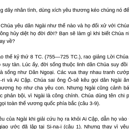
g dây nhân tình, dùng xích yêu thương kéo chúng nó đế
 Chúa yêu dân Ngài như thế nào và họ đối xử với Chúa 
ng hủy diệt họ đời đời? Bạn sẽ làm gì khi biết Chúa nh
ay về?
vào thế kỷ thứ 8 TC. (755—725 TC.), rao giảng Lời Chúa
p suy tàn. Lúc ấy, đời sống thuộc linh dân Chúa suy đồi 
à sống như Dân Ngoại. Các vua thay nhau tranh cướp n
si-ri và Ai Cập. Chúa sai ông Ô-sê kêu gọi dân Ngài ăn
hương họ như cha yêu con. Nhưng Ngài cũng cảnh báo
c phản bội, vì Ngài là công chính. Chúa dùng tên chi p
gọi toàn thể vương quốc phía bắc (câu 3-9).
êu của Ngài khi giải cứu họ ra khỏi Ai Cập, dẫn họ vào
ao ước đã lập tại Si-na-i (câu 1). Nhưng thay vì yêu