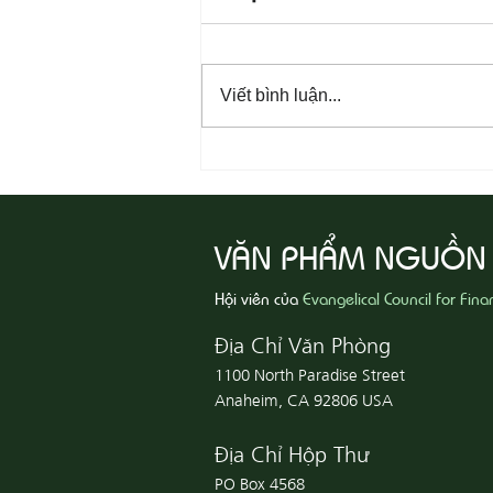
Viết bình luận...
08-06 Yêu Thương Người Nghèo
Khổ
VĂN PHẨM NGUỒN
Hội viên của
Evangelical Council for Fina
Địa Chỉ Văn Phòng
1100 North Paradise Street
Anaheim, CA 92806 USA
Địa Chỉ Hộp Thư
PO Box 4568