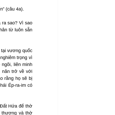
n” (câu 4a).
ra sao? Vì sao 
ân từ luôn sẵn 
 tại vương quốc 
nghiêm trọng vì 
gôi, liên minh 
 năn trở về với 
 rằng họ sẽ bị 
hái Ép-ra-im có 
 Đất Hứa để thờ 
 thương và thờ 