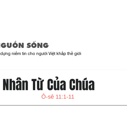
Trang Chủ
Giới Thiệu
Sản Phẩ
NGUỒN SỐNG
dựng niềm tin cho người Việt khắp thế giới
 Nhân Từ Của Chúa
Ô-sê 11:1-11