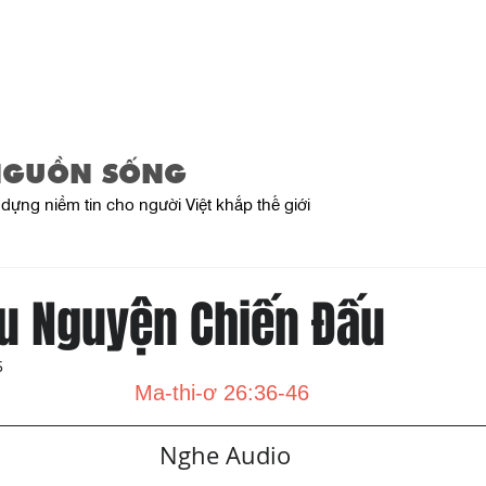
Trang Chủ
Giới Thiệu
Sản Phẩ
NGUỒN SỐNG
dựng niềm tin cho người Việt khắp thế giới
u Nguyện Chiến Đấu
5
Ma-thi-ơ 26:36-46
   Nghe Audio