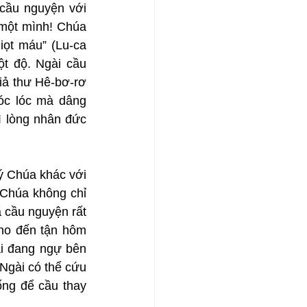
 cầu nguyện với 
một mình! Chúa 
ọt máu” (Lu-ca 
t độ. Ngài cầu 
iả thư Hê-bơ-rơ 
hóc lóc mà dâng 
 lòng nhân đức 
ý Chúa khác với 
Chúa không chỉ 
cầu nguyện rất 
ho đến tận hôm 
i đang ngự bên 
Ngài có thể cứu 
ng để cầu thay 