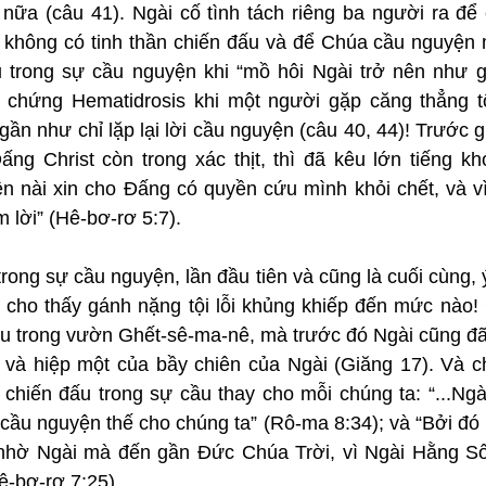
ọ nữa (câu 41). Ngài cố tình tách riêng ba người ra để
 không có tinh thần chiến đấu và để Chúa cầu nguyện 
 trong sự cầu nguyện khi “mồ hôi Ngài trở nên như gi
à chứng Hematidrosis khi một người gặp căng thẳng tộ
ần như chỉ lặp lại lời cầu nguyện (câu 40, 44)! Trước g
Đấng Christ còn trong xác thịt, thì đã kêu lớn tiếng k
n nài xin cho Đấng có quyền cứu mình khỏi chết, và vì
 lời” (Hê-bơ-rơ 5:7).
trong sự cầu nguyện, lần đầu tiên và cũng là cuối cùng, 
 cho thấy gánh nặng tội lỗi khủng khiếp đến mức nào! 
u trong vườn Ghết-sê-ma-nê, mà trước đó Ngài cũng đã 
 và hiệp một của bầy chiên của Ngài (Giăng 17). Và c
chiến đấu trong sự cầu thay cho mỗi chúng ta: “...Ngà
cầu nguyện thế cho chúng ta” (Rô-ma 8:34); và “Bởi đó 
nhờ Ngài mà đến gần Đức Chúa Trời, vì Ngài Hằng Số
ê-bơ-rơ 7:25).