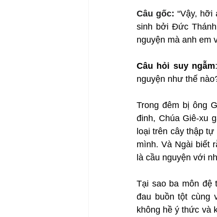
Câu gốc: 
“Vậy, hỡi
sinh bởi Đức Thánh 
nguyện mà anh em vì
Câu hỏi suy ngẫm
nguyện như thế nào
Trong đêm bị ông Gi
đinh, Chúa Giê-xu g
loại trên cây thập t
mình. Và Ngài biết 
là cầu nguyện với n
Tại sao ba môn đệ t
đau buồn tột cùng v
không hề ý thức và 