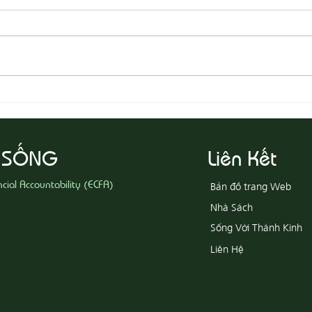
08-05 Thi Hành Sự Công Chính
08-04
Ác
 SỐNG
Liên Kết
ncial Accountability (ECFA)
Bản đồ trang Web
Nhà Sách
Sống Với Thánh Kinh
Liên Hệ