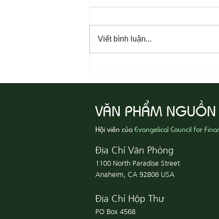
Viết bình luận...
08-06 Yêu Thương Người Nghèo
Khổ
VĂN PHẨM NGUỒN
Hội viên của
Evangelical Council for Fina
Địa Chỉ Văn Phòng
1100 North Paradise Street
Anaheim, CA 92806 USA
Địa Chỉ Hộp Thư
PO Box 4568