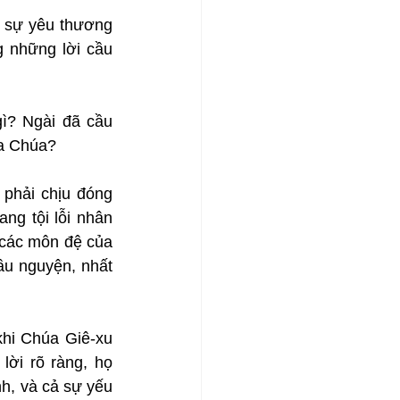
 sự yêu thương 
 những lời cầu 
ì? Ngài đã cầu 
ủa Chúa?
phải chịu đóng 
g tội lỗi nhân 
 các môn đệ của 
u nguyện, nhất 
hi Chúa Giê-xu 
ời rõ ràng, họ 
, và cả sự yếu 