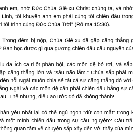
 anh em, nhờ Đức Chúa Giê-xu Christ chúng ta, và nhờ
Linh, tôi khuyên anh em phải cùng tôi chiến đấu trong
 tôi trình cùng Đức Chúa Trời” (Rô-ma 15:30).
: Trong đêm bị nộp, Chúa Giê-xu đã gặp căng thẳng g
? Bạn học được gì qua gương chiến đấu cầu nguyện c
u-đa Ích-ca-ri-ốt phản bội, các môn đệ bỏ rơi, và sắp 
ặp căng thẳng lớn và “sầu não lắm.” Chúa sắp phải man
ự đến nỗi Ngài muốn chia sẻ tất cả sự căng thẳng đó với
rằng Ngài và các môn đệ cần phải chiến đấu bằng sự cầ
hau. Thế nhưng, điều ao ước đó đã không thành!
hân yêu nhất lại có thể ngủ ngon “đừ con mắt” trong k
à một mình chiến đấu trong sự cầu nguyện? Câu trả l
không quan tâm về chuyện sắp xảy đến với thầy của mình