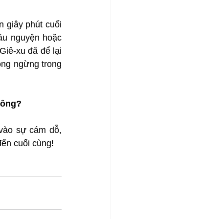
giây phút cuối 
cầu nguyện hoặc 
iê-xu đã để lại 
ng ngừng trong 
hông?
vào sự cám dỗ, 
ến cuối cùng!