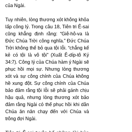
của Ngài.
Tuy nhiên, lòng thương xót không khỏa 
lấp công lý. Trong câu 18, Tiên tri Ê-sai 
cũng khẳng định rằng: “Giê-hô-va là 
Đức Chúa Trời công nghĩa.” Đức Chúa 
Trời không thể bỏ qua tội lỗi. “chẳng kể 
kẻ có tội là vô tội” (Xuất Ê-díp-tô Ký 
34:7). Công lý của Chúa hàm ý Ngài sẽ 
phục hồi mọi sự. Nhưng lòng thương 
xót và sự công chính của Chúa không 
hề xung đột. Sự công chính của Chúa 
bảo đảm rằng tội lỗi sẽ phải gánh chịu 
hậu quả, nhưng lòng thương xót bảo 
đảm rằng Ngài có thể phục hồi khi dân 
Chúa ăn năn chạy đến với Chúa và 
trông đợi Ngài.