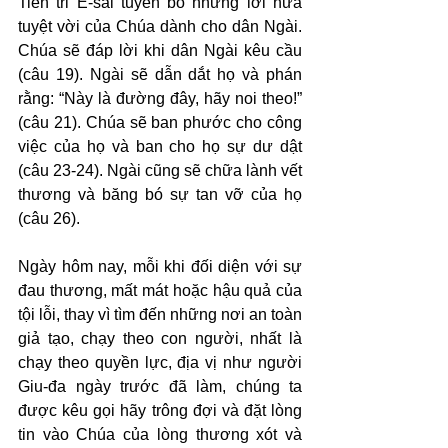
Tiên tri Ê-sai tuyên bố những lời hứa 
tuyệt vời của Chúa dành cho dân Ngài. 
Chúa sẽ đáp lời khi dân Ngài kêu cầu 
(câu 19). Ngài sẽ dẫn dắt họ và phán 
rằng: “Này là đường đây, hãy noi theo!” 
(câu 21). Chúa sẽ ban phước cho công 
việc của họ và ban cho họ sự dư dật 
(câu 23-24). Ngài cũng sẽ chữa lành vết 
thương và băng bó sự tan vỡ của họ 
(câu 26).
Ngày hôm nay, mỗi khi đối diện với sự 
đau thương, mất mát hoặc hậu quả của 
tội lỗi, thay vì tìm đến những nơi an toàn 
giả tạo, chạy theo con người, nhất là 
chạy theo quyền lực, địa vị như người 
Giu-đa ngày trước đã làm, chúng ta 
được kêu gọi hãy trông đợi và đặt lòng 
tin vào Chúa của lòng thương xót và 