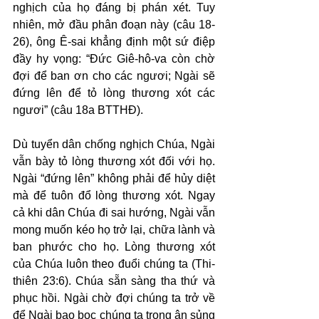
nghịch của họ đáng bị phán xét. Tuy 
nhiên, mở đầu phân đoạn này (câu 18-
26), ông Ê-sai khẳng định một sứ điệp 
đầy hy vọng: “Đức Giê-hô-va còn chờ 
đợi để ban ơn cho các ngươi; Ngài sẽ 
đứng lên để tỏ lòng thương xót các 
ngươi” (câu 18a BTTHĐ).
Dù tuyển dân chống nghịch Chúa, Ngài 
vẫn bày tỏ lòng thương xót đối với họ. 
Ngài “đứng lên” không phải để hủy diệt 
mà để tuôn đổ lòng thương xót. Ngay 
cả khi dân Chúa đi sai hướng, Ngài vẫn 
mong muốn kéo họ trở lại, chữa lành và 
ban phước cho họ. Lòng thương xót 
của Chúa luôn theo đuổi chúng ta (Thi-
thiên 23:6). Chúa sẵn sàng tha thứ và 
phục hồi. Ngài chờ đợi chúng ta trở về 
để Ngài bao bọc chúng ta trong ân sủng 