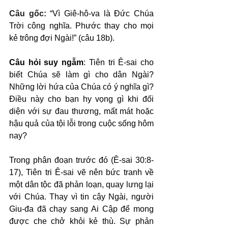
Câu gốc: 
“Vì Giê-hô-va là Đức Chúa 
Trời công nghĩa. Phước thay cho mọi 
kẻ trông đợi Ngài!” (câu 18b).
Câu hỏi suy ngẫm
: Tiên tri Ê-sai cho 
biết Chúa sẽ làm gì cho dân Ngài? 
Những lời hứa của Chúa có ý nghĩa gì? 
Điều này cho bạn hy vọng gì khi đối 
diện với sự đau thương, mất mát hoặc 
hậu quả của tội lỗi trong cuộc sống hôm 
nay?
Trong phân đoạn trước đó (Ê-sai 30:8-
17), Tiên tri Ê-sai vẽ nên bức tranh về 
một dân tộc đã phản loạn, quay lưng lại 
với Chúa. Thay vì tin cậy Ngài, người 
Giu-đa đã chạy sang Ai Cập để mong 
được che chở khỏi kẻ thù. Sự phản 