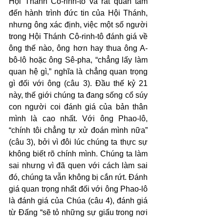
Hội Thánh Cô-rinh-tô và rất quan tâm 
đến hành trình đức tin của Hội Thánh, 
nhưng ông xác định, việc một số người 
trong Hội Thánh Cô-rinh-tô đánh giá về 
ông thế nào, ông hơn hay thua ông A-
bô-lô hoặc ông Sê-pha, “chẳng lấy làm 
quan hệ gì,” nghĩa là chẳng quan trọng 
gì đối với ông (câu 3). Đầu thế kỷ 21 
này, thế giới chúng ta đang sống cổ súy 
con người coi đánh giá của bản thân 
mình là cao nhất. Với ông Phao-lô, 
“chính tôi chẳng tự xử đoán mình nữa” 
(câu 3), bởi vì đôi lúc chúng ta thực sự 
không biết rõ chính mình. Chúng ta làm 
sai nhưng vì đã quen với cách làm sai 
đó, chúng ta vẫn không bị cắn rứt. Đánh 
giá quan trọng nhất đối với ông Phao-lô 
là đánh giá của Chúa (câu 4), đánh giá 
từ Đấng “sẽ tỏ những sự giấu trong nơi 